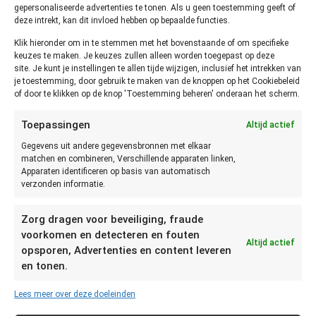
gepersonaliseerde advertenties te tonen. Als u geen toestemming geeft of
verpakkingswijze. Daarnaast kunnen de producten op
deze intrekt, kan dit invloed hebben op bepaalde functies.
verschillende manieren bewaard worden. Bijvoorbeeld in een
Klik hieronder om in te stemmen met het bovenstaande of om specifieke
keukenkastje, koelkast of vriezer. Dit heeft allemaal invloed
keuzes te maken. Je keuzes zullen alleen worden toegepast op deze
op de houdbaarheid van granen, rijst en pasta. Hieronder vind
site. Je kunt je instellingen te allen tijde wijzigen, inclusief het intrekken van
je een overzicht van de verschillende soorten granen, rijst en
je toestemming, door gebruik te maken van de knoppen op het Cookiebeleid
of door te klikken op de knop 'Toestemming beheren' onderaan het scherm.
pasta en de houdbaarheid. Klik op een product om te zien
hoelang het houdbaar is en hoe het het beste bewaard kan
Toepassingen
Altijd actief
worden.
Gegevens uit andere gegevensbronnen met elkaar
matchen en combineren, Verschillende apparaten linken,
Apparaten identificeren op basis van automatisch
verzonden informatie.
Bloem
Brood
Zorg dragen voor beveiliging, fraude
Deeg
voorkomen en detecteren en fouten
Havermout
Altijd actief
opsporen, Advertenties en content leveren
Lasagne
en tonen.
Maizena
Meel
Lees meer over deze doeleinden
Paneermeel