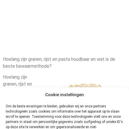
Hoelang zijn granen, rijst en pasta houdbaar en wat is de
beste bewaarmethode?
Hoelang zijn
granen, rijst en
pasta houdbaar?
Cookie instellingen
Dat hangt af van
het soort
Om de beste ervaringen te bieden, gebruiken wij en onze partners
product en de
technologieën zoals cookies om informatie over het apparaat op te slaan
en/of te openen. Toestemming voor deze technologieën stelt ons en onze
partners in staat om persoonlijke gegevens zoals surfgedrag of unieke ID's
op deze site te verwerken en om gepersonaliseerde en niet-