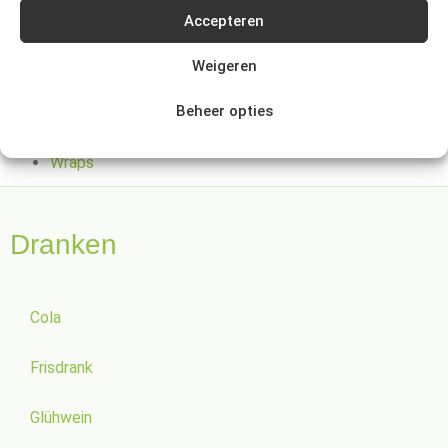
Pasta
Accepteren
Pasta (verse)
Rijst
Weigeren
Rijst (gekookt)
Beheer opties
Quinoa
Spaghetti
Wraps
Dranken
Cola
Frisdrank
Glühwein