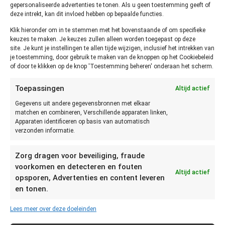
gepersonaliseerde advertenties te tonen. Als u geen toestemming geeft of
deze intrekt, kan dit invloed hebben op bepaalde functies.
Bewaarwijzer.nl
Klik hieronder om in te stemmen met het bovenstaande of om specifieke
keuzes te maken. Je keuzes zullen alleen worden toegepast op deze
Ruslandstraat 25
site. Je kunt je instellingen te allen tijde wijzigen, inclusief het intrekken van
2034XA Haarlem
je toestemming, door gebruik te maken van de knoppen op het Cookiebeleid
Geen bezoekadres
of door te klikken op de knop 'Toestemming beheren' onderaan het scherm.
Kvk nummer: 50369768
Toepassingen
Altijd actief
Gegevens uit andere gegevensbronnen met elkaar
matchen en combineren, Verschillende apparaten linken,
Apparaten identificeren op basis van automatisch
verzonden informatie.
Zorg dragen voor beveiliging, fraude
voorkomen en detecteren en fouten
Altijd actief
opsporen, Advertenties en content leveren
en tonen.
Lees meer over deze doeleinden