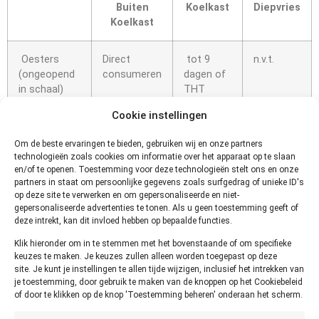
Buiten
Koelkast
Diepvries
Koelkast
Oesters
Direct
tot 9
n.v.t.
(ongeopend
consumeren
dagen of
in schaal)
THT
datum
Cookie instellingen
Oesters
Direct
1 dag
n.v.t.
Om de beste ervaringen te bieden, gebruiken wij en onze partners
(geopend in
consumeren
technologieën zoals cookies om informatie over het apparaat op te slaan
en/of te openen. Toestemming voor deze technologieën stelt ons en onze
schaal)
partners in staat om persoonlijke gegevens zoals surfgedrag of unieke ID's
op deze site te verwerken en om gepersonaliseerde en niet-
Hoe kun
gepersonaliseerde advertenties te tonen. Als u geen toestemming geeft of
deze intrekt, kan dit invloed hebben op bepaalde functies.
je
Klik hieronder om in te stemmen met het bovenstaande of om specifieke
keuzes te maken. Je keuzes zullen alleen worden toegepast op deze
site. Je kunt je instellingen te allen tijde wijzigen, inclusief het intrekken van
je toestemming, door gebruik te maken van de knoppen op het Cookiebeleid
of door te klikken op de knop 'Toestemming beheren' onderaan het scherm.