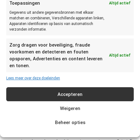
Toepassingen
Altijd actief
Gegevens uit andere gegevensbronnen met elkaar
vaststellen of oesters niet meer
matchen en combineren, Verschillende apparaten linken,
Apparaten identificeren op basis van automatisch
goed zijn?
verzonden informatie.
De beste manier om vast te stellen is door te zien of ruiken
Zorg dragen voor beveiliging, fraude
bij geopende oesters. Als de oester sterk naar (rotte) vis
voorkomen en detecteren en fouten
Altijd actief
ruikt of er slecht uitziet moet je deze laten liggen. Als de
opsporen, Advertenties en content leveren
oester nog in de schelp zit, hoort deze altijd dicht te zitten.
en tonen.
Als de schelp geopend is, kun je er een tikje op geven. Als de
Lees meer over deze doeleinden
schelp dan dicht gaat is de oester geschikt voor
consumptie. Als de schelp open blijft staan, is de oester niet
meer goed.
Accepteren
Hoe lang kun je oesters
Weigeren
bewaren?
Beheer opties
De oesters kunnen het beste bewaard worden in het mandje