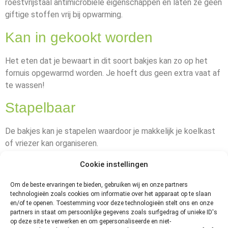
roestvrijstaal antimicrobiële eigenschappen en laten ze geen
giftige stoffen vrij bij opwarming.
Kan in gekookt worden
Het eten dat je bewaart in dit soort bakjes kan zo op het
fornuis opgewarmd worden. Je hoeft dus geen extra vaat af
te wassen!
Stapelbaar
De bakjes kan je stapelen waardoor je makkelijk je koelkast
of vriezer kan organiseren.
Nadelen van metaal
Cookie instellingen
Om de beste ervaringen te bieden, gebruiken wij en onze partners
Hoge prijs
technologieën zoals cookies om informatie over het apparaat op te slaan
en/of te openen. Toestemming voor deze technologieën stelt ons en onze
partners in staat om persoonlijke gegevens zoals surfgedrag of unieke ID's
Roestvrijstalen bakjes zijn, net zoals glazen bakjes, vaak wat
op deze site te verwerken en om gepersonaliseerde en niet-