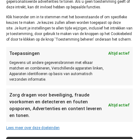
aan de duurdere kant. Vooral vergeleken met plastic bakjes.
gepersonaliseerde advertenties te tonen. Als u geen toestemming geeft of
deze intrekt, kan dit invloed hebben op bepaalde functies.
Niet doorzichtig
Klik hieronder om in te stemmen met het bovenstaande of om specifieke
keuzes te maken. Je keuzes zullen alleen worden toegepast op deze
site. Je kunt je instellingen te allen tijde wijzigen, inclusief het intrekken van
De bakjes zijn niet doorzichtig en daardoor wat minder
je toestemming, door gebruik te maken van de knoppen op het Cookiebeleid
geschikt om eten voor de rest van de week voor te bereiden
of door te klikken op de knop 'Toestemming beheren' onderaan het scherm.
doordat je niet kan zien wat erin zit.
Toepassingen
Altijd actief
Niet geschikt voor de magnetron
Gegevens uit andere gegevensbronnen met elkaar
matchen en combineren, Verschillende apparaten linken,
Metaal in de magnetron is nooit een goed idee.
Apparaten identificeren op basis van automatisch
verzonden informatie.
Conclusie
Zorg dragen voor beveiliging, fraude
Ook al is de prijs van de meeste rvs bakjes aan de hoge kant,
voorkomen en detecteren en fouten
Altijd actief
opsporen, Advertenties en content leveren
je hebt er je hele leven plezier van. Ze zijn stevig en je kan ze
en tonen.
zorgeloos met je meebrengen.
Daarnaast zijn de hygiënische eigenschappen van de bakjes
Lees meer over deze doeleinden
voordelig om voedselverspilling tegen te gaan. Het ligt aan