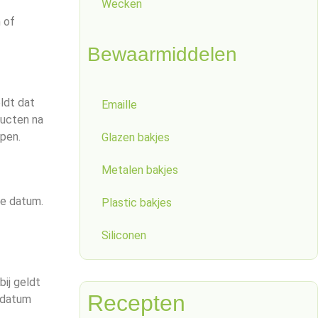
Wecken
 of
Bewaarmiddelen
ldt dat
Emaille
ducten na
rpen.
Glazen bakjes
Metalen bakjes
de datum.
Plastic bakjes
Siliconen
ij geldt
Recepten
T datum