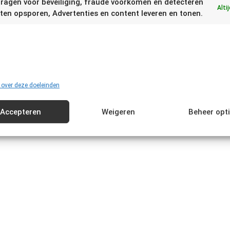
ragen voor beveiliging, fraude voorkomen en detecteren
Alti
ten opsporen, Advertenties en content leveren en tonen.
 dat het product of levensmiddel verloopt mag het nog verkoch
kocht worden. Verkoop na verlopen van de TGT datum is in over
 over deze doeleinden
cht is. Dit zijn producten waarvan je zelf eenvoudig kunt vastst
Accepteren
Weigeren
Beheer opt