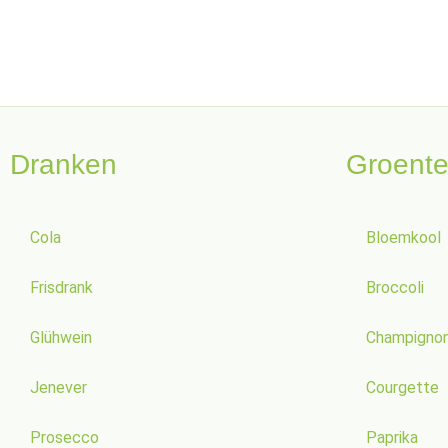
Dranken
Groent
Cola
Bloemkool
Frisdrank
Broccoli
Glühwein
Champigno
Jenever
Courgette
Prosecco
Paprika