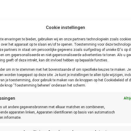
bruikt ter vervanging van Tenminste Houdbaar Tot (THT):
Cookie instellingen
°C bewaard te worden.
e ervaringen te bieden, gebruiken wij en onze partners technologieën zoals cooki
 over het apparaat op te slaan en/of te openen. Toestemming voor deze technologie
houdbaar.
e partners in staat om persoonlijke gegevens zoals surfgedrag of unieke ID's op de
vensmiddelen die een risico voor de gezondheid opleveren. Denk 
en om gepersonaliseerde en niet-gepersonaliseerde advertenties te tonen. Als u ge
g geeft of deze intrekt, kan dit invloed hebben op bepaalde functies.
onder om in te stemmen met het bovenstaande of om specifieke keuzes te maken. J
een worden toegepast op deze site. Je kunt je instellingen te allen tijde wijzigen, incl
van je toestemming, door gebruik te maken van de knoppen op het Cookiebeleid of d
de verkoper verlengd worden.
p de knop 'Toestemming beheren' onderaan het scherm.
ssingen
Alti
s uit andere gegevensbronnen met elkaar matchen en combineren,
ket van het product of levensmiddel te staan. Deze dient opgev
lende apparaten linken, Apparaten identificeren op basis van automatisch
n informatie.
e uiterste datum.