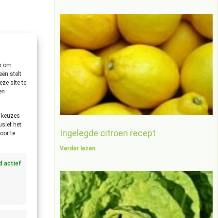
es om
ën stelt
ze site te
hierbij aan
en
e keuzes
usief het
Ingelegde citroen recept
oor te
Verder lezen
jd actief
olgd te