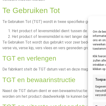
Te Gebruiken Tot
Te Gebruiken Tot (TGT) wordt in twee specifieke gevallen ge
Het product of levensmiddel dient tussen de 0 °C en 6 
Om de best
informatie
Het product of levensmiddel is niet langer dan 5 dagen 
ons en onz
Te Gebruiken Tot wordt dus gebruikt voor zeer bederfelijke le
verwerken 
verse vis, verse kip, vers vlees en vers gesneden groente.
toestemmin
Klik hier
TGT en verlengen
zullen all
intrekken 
De fabrikant stelt de TGT datum vast en deze mag niet door 
klikken o
TGT en bewaarinstructie
Toepa
Gegeven
Naast de TGT datum dient er een bewaarinstructie op het eti
Verschil
verzonde
worden om het product daadwerkelijk te kunnen bewaren tot d