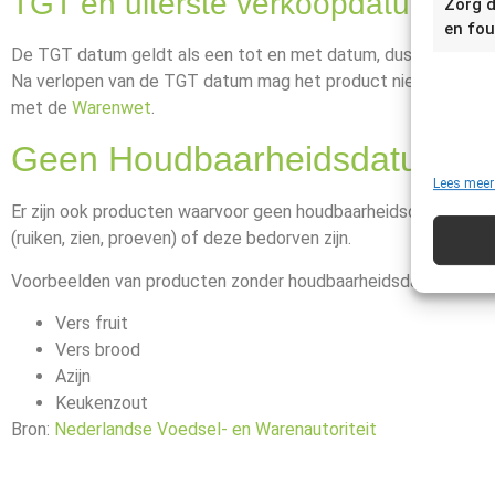
TGT en uiterste verkoopdatum
Zorg d
en fou
De TGT datum geldt als een tot en met datum, dus op de dag
Na verlopen van de TGT datum mag het product niet meer ver
met de
Warenwet
.
Geen Houdbaarheidsdatum
Lees meer
Er zijn ook producten waarvoor geen houdbaarheidsdatum verpli
(ruiken, zien, proeven) of deze bedorven zijn.
Voorbeelden van producten zonder houdbaarheidsdatum zijn:
Vers fruit
Vers brood
Azijn
Keukenzout
Bron:
Nederlandse Voedsel- en Warenautoriteit