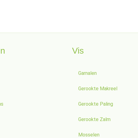
en
Vis
Garnalen
Gerookte Makreel
ns
Gerookte Paling
Gerookte Zalm
Mosselen