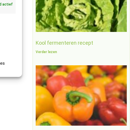
jd actief
t worden.
treding
Kool fermenteren recept
Verder lezen
ellen
ies