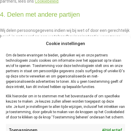
partners, lees ons
Cookiebeleid
.
4. Delen met andere partijen
Wij delen persoonsgegevens indien wij bij wet of door een gerechtelijk
bevel, in antwoord op een wetshandhavingsinstantie, voor zover
toegestaan onder andere wettelijke bepalingen, verplicht zijn om
Cookie instellingen
informatie te verstrekken, of voor een onderzoek naar een kwestie in
verband met de openbare veiligheid.
Om de beste ervaringen te bieden, gebruiken wij en onze partners
technologieën zoals cookies om informatie over het apparaat op te slaan
Als onze site of organisatie wordt overgenomen, verkocht, of
en/of te openen. Toestemming voor deze technologieën stelt ons en onze
partners in staat om persoonlijke gegevens zoals surfgedrag of unieke ID's
betrokken is bij een fusie of overname, kunnen uw gegevens worden
op deze site te verwerken en om gepersonaliseerde en niet-
doorgegeven aan onze adviseurs en mogelijke kopers en worden
gepersonaliseerde advertenties te tonen. Als u geen toestemming geeft of
doorgegeven aan de nieuwe eigenaren.
deze intrekt, kan dit invloed hebben op bepaalde functies.
Bewaarwijzer.nl neemt deel aan het IAB Europe Transparency &
Klik hieronder om in te stemmen met het bovenstaande of om specifieke
Consent Framework en voldoet aan de specificaties en het beleid van
keuzes te maken. Je keuzes zullen alleen worden toegepast op deze
het IAB. Het maakt gebruik van het Consent Management Platform
site. Je kunt je instellingen te allen tijde wijzigen, inclusief het intrekken van
je toestemming, door gebruik te maken van de knoppen op het Cookiebeleid
met identificatienummer 332.
of door te klikken op de knop 'Toestemming beheren' onderaan het scherm.
We hebben met Google een Verwerkersovereenkomst gesloten.
Toepassingen
Altijd actief