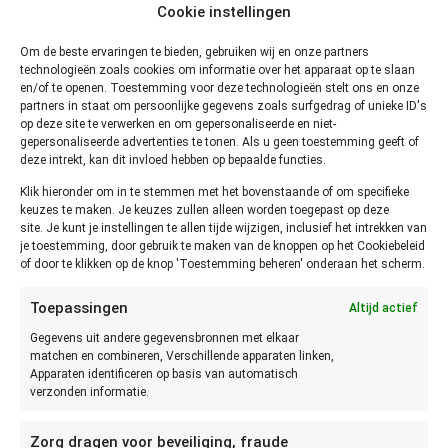
Rauwe en gebakken biefstuk kan in een afgesloten
Cookie instellingen
bewaardoos tot 2 dagen onderin je koelkast, met een
Om de beste ervaringen te bieden, gebruiken wij en onze partners
temperatuur van 4 graden, bewaard worden. Je kan het vlees
technologieën zoals cookies om informatie over het apparaat op te slaan
ook inpakken in goed, dik folie. Zorg dat er geen vlees
en/of te openen. Toestemming voor deze technologieën stelt ons en onze
“bloot” is in de koelkast. Want dan droogt het snel uit.
partners in staat om persoonlijke gegevens zoals surfgedrag of unieke ID's
op deze site te verwerken en om gepersonaliseerde en niet-
gepersonaliseerde advertenties te tonen. Als u geen toestemming geeft of
Hoe lang biefstuk bewaren in
deze intrekt, kan dit invloed hebben op bepaalde functies.
diepvries?
Klik hieronder om in te stemmen met het bovenstaande of om specifieke
keuzes te maken. Je keuzes zullen alleen worden toegepast op deze
site. Je kunt je instellingen te allen tijde wijzigen, inclusief het intrekken van
Onbereide Biefstuk kan tot 9 maanden in de vriezer, met een
je toestemming, door gebruik te maken van de knoppen op het Cookiebeleid
temperatuur van -18 graden, bewaard worden. Ontdooi het
of door te klikken op de knop 'Toestemming beheren' onderaan het scherm.
product, afgedekt met een schotel, onderin de koelkast.
Toepassingen
Altijd actief
Bereide Biefstuk kan tot 3 maanden in de vriezer, met een
Gegevens uit andere gegevensbronnen met elkaar
temperatuur van -18 graden, bewaard worden. Ontdooi het
matchen en combineren, Verschillende apparaten linken,
product, afgedekt met een schotel, onderin de koelkast.
Apparaten identificeren op basis van automatisch
verzonden informatie.
Hoe lang kun je vacuüm verpakte
biefstuk bewaren?
Zorg dragen voor beveiliging, fraude