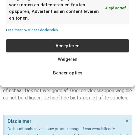
voorkomen en detecteren en fouten
Altijd actief
opsporen, Advertenties en content leveren
Bij de meeste slagers kan je vragen of ze jouw biefstuk
en tonen.
vacuüm verpakken. Daardoor kan je een biefstuk een week in
de koelkast bewaren. Omdat het vacuümverpakt is, wordt
Lees meer over deze doeleinden
het vlees wat grijzer. Leg het daarom een uur voor het
bakken buiten de koeling en open de verpakking. Na een
Accepteren
minuut of 10 wordt het vlees weer rood.
Weigeren
Vacuümverpakt vlees blijft 9 tot 12 maanden goed in de
diepvries. Als je dit vlees wilt gebruiken, moet je het eerst
Beheer opties
ontdooien. Leg het dan een dag van tevoren in de koelkast.
Laat het rustig ontdooien buiten de verpakking op een bord
of schaal. Dek het wel goed af. Gooi de vleessappen weg die
op het bord liggen. Je hoeft de biefstuk niet af te spoelen.
×
Disclaimer
De houdbaarheid van jouw product hangt af van verschillende