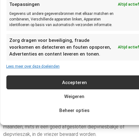
Toepassingen
Altijd actie
Op een droge, koele plaats kan voorverpakte zuurkool tot
enkele maanden bewaard worden.
Gegevens uit andere gegevensbronnen met elkaar matchen en
combineren, Verschillende apparaten linken, Apparaten
Hoe lang kun je zuurkool bewaren in de koelkast?
identificeren op basis van automatisch verzonden informatie.
In de koelkast kan Zuurkool uit het vat tot 5 dagen bewaard
Zorg dragen voor beveiliging, fraude
worden.
voorkomen en detecteren en fouten opsporen,
Altijd actie
Advertenties en content leveren en tonen.
Hoe lang kun je zuurkool in de vriezer bewaren?
Lees meer over deze doeleinden
In de diepvries kan Zuurkool uit het vat, mits vooraf kort
geblancheerd, tot 1 jaar bewaard worden.
Accepteren
Hoe lang kun je zuurkool in een gerecht bewaren?
Weigeren
Gekookte Zuurkool (stamppot) kan 1 tot 2 dagen, in een
goed afgesloten bakje, in de koelkast bewaard worden.
Beheer opties
Bereide gerechten met Zuurkool (Stamppot) kan tot 3
maanden, mits in een goed afgesloten diepvriesbakje of
diepvrieszak, in de vriezer bewaard worden.