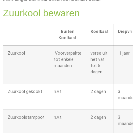
Zuurkool bewaren
Buiten
Koelkast
Diepvr
Koelkast
Zuurkool
Voorverpakte
verse uit
1 jaar
tot enkele
het vat
maanden
tot 5
dagen
Zuurkool gekookt
n.v.t.
2 dagen
3
maand
Zuurkoolstamppot
n.v.t.
2 dagen
3
maand