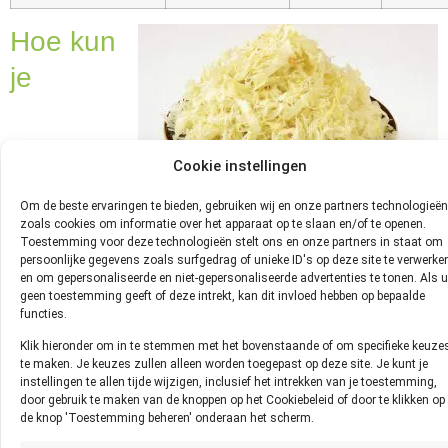
Hoe kun
je
Cookie instellingen
vaststellen of Zuurkool niet meer
Om de beste ervaringen te bieden, gebruiken wij en onze partners technologieën
zoals cookies om informatie over het apparaat op te slaan en/of te openen.
goed is?
Toestemming voor deze technologieën stelt ons en onze partners in staat om
persoonlijke gegevens zoals surfgedrag of unieke ID's op deze site te verwerke
en om gepersonaliseerde en niet-gepersonaliseerde advertenties te tonen. Als u
Je kunt het beste vaststellen of Zuurkool niet meer goed is
geen toestemming geeft of deze intrekt, kan dit invloed hebben op bepaalde
functies.
door te zien, ruiken en proeven. Als de Zuurkool beschimmeld
is dient zij weggegooid te worden.
Klik hieronder om in te stemmen met het bovenstaande of om specifieke keuze
te maken. Je keuzes zullen alleen worden toegepast op deze site. Je kunt je
Hoe lang kun je Zuurkool
instellingen te allen tijde wijzigen, inclusief het intrekken van je toestemming,
door gebruik te maken van de knoppen op het Cookiebeleid of door te klikken op
bewaren?
de knop 'Toestemming beheren' onderaan het scherm.