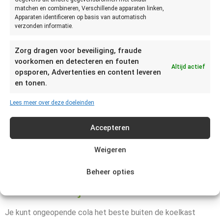
kun je
matchen en combineren, Verschillende apparaten linken,
Apparaten identificeren op basis van automatisch
verzonden informatie.
Zorg dragen voor beveiliging, fraude
voorkomen en detecteren en fouten
Altijd actief
opsporen, Advertenties en content leveren
vaststellen of cola niet meer
en tonen.
goed is?
Lees meer over deze doeleinden
De beste manier om vast te stellen of cola niet meer goed
Accepteren
is, is door te zien, ruiken en proeven. Het eerste dat
verandert als cola niet meer goed is, is de prik. Het is niet zo
Weigeren
dat cola zonder prik per se niet meer goed is, maar het is wel
een goed teken dat deze (bijna) niet meer goed is.
Beheer opties
Hoe moet je cola bewaren?
Je kunt ongeopende cola het beste buiten de koelkast