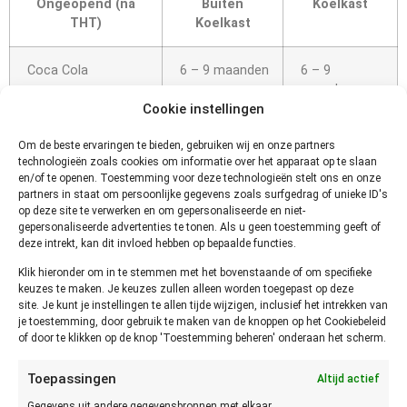
Ongeopend (na
Buiten
Koelkast
THT)
Koelkast
Coca Cola
6 – 9 maanden
6 – 9
maanden
Cookie instellingen
Pepsi Cola
6 – 9 maanden
6 – 9
Om de beste ervaringen te bieden, gebruiken wij en onze partners
maanden
technologieën zoals cookies om informatie over het apparaat op te slaan
en/of te openen. Toestemming voor deze technologieën stelt ons en onze
partners in staat om persoonlijke gegevens zoals surfgedrag of unieke ID's
Geopend
Buiten
Koelkast
op deze site te verwerken en om gepersonaliseerde en niet-
Koelkast
gepersonaliseerde advertenties te tonen. Als u geen toestemming geeft of
deze intrekt, kan dit invloed hebben op bepaalde functies.
Coca Cola
1 dag
3 dagen
Klik hieronder om in te stemmen met het bovenstaande of om specifieke
keuzes te maken. Je keuzes zullen alleen worden toegepast op deze
site. Je kunt je instellingen te allen tijde wijzigen, inclusief het intrekken van
Pepsi Cola
1 dag
3 dagen
je toestemming, door gebruik te maken van de knoppen op het Cookiebeleid
of door te klikken op de knop 'Toestemming beheren' onderaan het scherm.
Hoe
Toepassingen
Altijd actief
Gegevens uit andere gegevensbronnen met elkaar