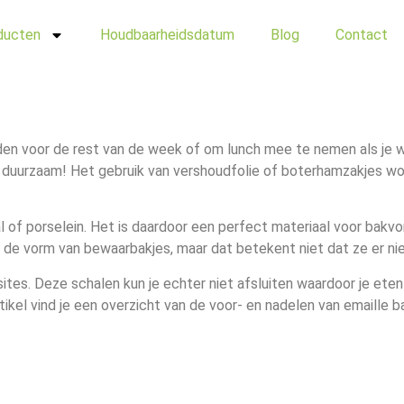
ducten
Houdbaarheidsdatum
Blog
Contact
eiden voor de rest van de week of om lunch mee te nemen als je 
ok duurzaam! Het gebruik van vershoudfolie of boterhamzakjes w
al of porselein. Het is daardoor een perfect materiaal voor bakv
 de vorm van bewaarbakjes, maar dat betekent niet dat ze er niet
es. Deze schalen kun je echter niet afsluiten waardoor je eten h
rtikel vind je een overzicht van de voor- en nadelen van emaille b