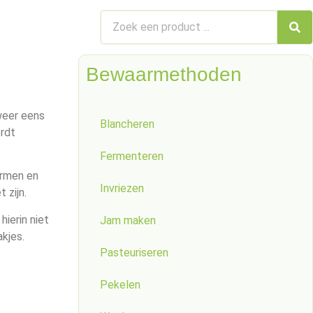
Bewaarmethoden
weer eens
Blancheren
ordt
Fermenteren
ormen en
Invriezen
 zijn.
ierin niet
Jam maken
akjes.
Pasteuriseren
Pekelen