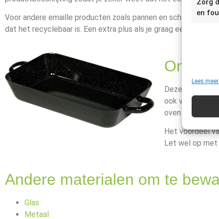
Zorg d
en fou
Voor andere emaille producten zoals pannen en schalen word
dat het recyclebaar is. Een extra plus als je graag een duurza
Onze ke
Lees meer
Deze
ovenscha
ook vooraf klaa
oven te plaatse
Het voordeel van
Let wel op met 
Andere materialen om te bew
Glas
Metaal