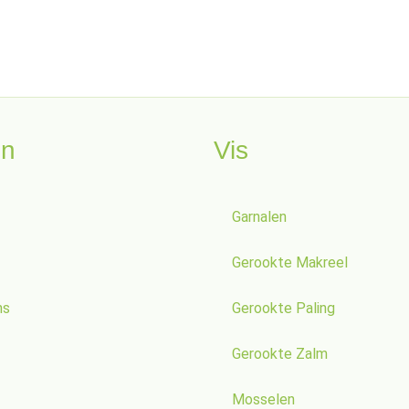
en
Vis
Garnalen
Gerookte Makreel
ns
Gerookte Paling
Gerookte Zalm
Mosselen