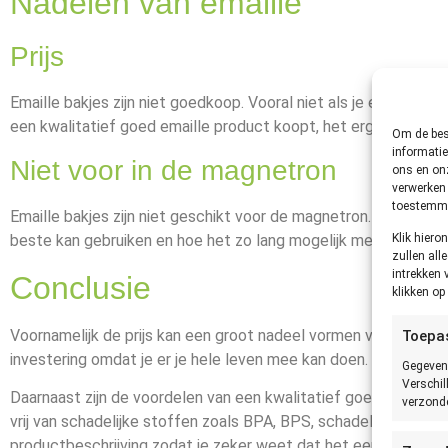
Nadelen van emaille
Prijs
Emaille bakjes zijn niet goedkoop. Vooral niet als je een kwalita
een kwalitatief goed emaille product koopt, het erg lang mee 
Om de best
informatie
Niet voor in de magnetron
ons en onz
verwerken 
toestemmin
Emaille bakjes zijn niet geschikt voor de magnetron. Kijk altijd
Klik hier
beste kan gebruiken en hoe het zo lang mogelijk mee kan gaan
zullen all
intrekken 
Conclusie
klikken o
Voornamelijk de prijs kan een groot nadeel vormen voor de aans
Toepa
investering omdat je er je hele leven mee kan doen.
Gegeven
Verschil
Daarnaast zijn de voordelen van een kwalitatief goed product d
verzonde
vrij van schadelijke stoffen zoals BPA, BPS, schadelijke wee
productbeschrijving zodat je zeker weet dat het een kwaliteit