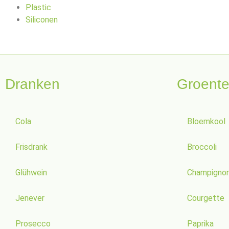
Plastic
Siliconen
Dranken
Groent
Cola
Bloemkool
Frisdrank
Broccoli
Glühwein
Champigno
Jenever
Courgette
Prosecco
Paprika