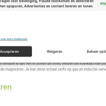
ragen voor beveiliging, fraude voorkomen en detecteren
Alti
ten opsporen, Advertenties en content leveren en tonen.
t het merk
Riess
vaak aangeraden. Kwaliteit betekent daarnaast 
me keuze wilt maken.
us: Riess ovenschaal
 over deze doeleinden
al
van Riess is ideaal om gerechten in klaar te maken. Je kunt g
rmaken en in de schaal bewaren. Je maakt het dan af door de sch
Accepteren
Weigeren
Beheer opt
n.
 emaille is dat het in zowel de oven, vriezer als koelkast kan pl
de magnetron. Je kan deze schaal zelfs op gas en inductie ve
aren