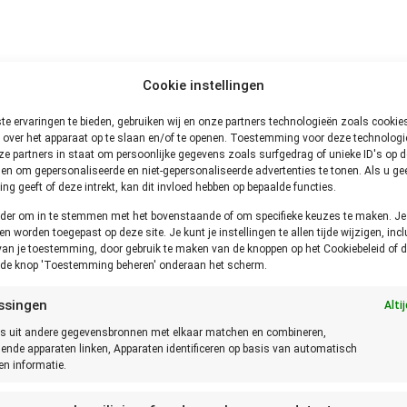
Cookie instellingen
tief goed product wilt, maar dat is logisch. Daar komt wel bij dat,
kan.
e ervaringen te bieden, gebruiken wij en onze partners technologieën zoals cooki
 over het apparaat op te slaan en/of te openen. Toestemming voor deze technologie
e partners in staat om persoonlijke gegevens zoals surfgedrag of unieke ID's op de
en om gepersonaliseerde en niet-gepersonaliseerde advertenties te tonen. Als u ge
g geeft of deze intrekt, kan dit invloed hebben op bepaalde functies.
 naar de beschrijving van het product. Zo weet je hoe je het prod
onder om in te stemmen met het bovenstaande of om specifieke keuzes te maken. J
.
een worden toegepast op deze site. Je kunt je instellingen te allen tijde wijzigen, incl
van je toestemming, door gebruik te maken van de knoppen op het Cookiebeleid of d
p de knop 'Toestemming beheren' onderaan het scherm.
chaf van dit soort bakjes. Echter zou je het kunnen zien als een
ssingen
Alti
s uit andere gegevensbronnen met elkaar matchen en combineren,
lende apparaten linken, Apparaten identificeren op basis van automatisch
at de bakjes geschikt zijn voor mensen met een nikkelallergie. O
n informatie.
kmakers, formaldehyde, PVC en zware metalen.
Bekijk wel de
sproduct is dat geen schadelijke stoffen bevat.