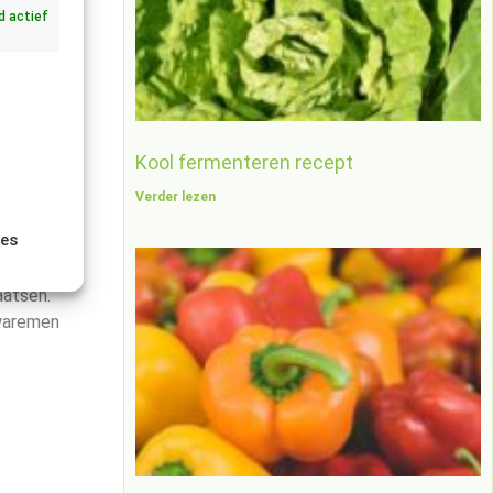
jd actief
vaak ook
Kool fermenteren recept
Verder lezen
erechten
aal in de
ies
aatsen.
rwaremen