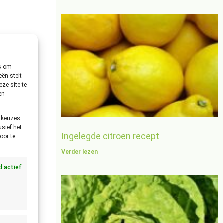
 als je
es om
ën stelt
ze site te
en
uct het
e keuzes
usief het
Ingelegde citroen recept
oor te
Verder lezen
jd actief
ok zijn ze