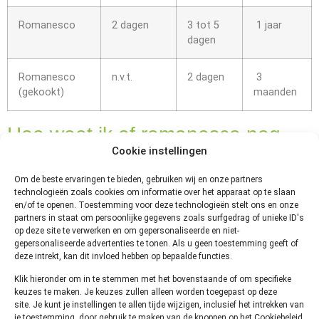
Romanesco
2 dagen
3 tot 5
1 jaar
dagen
Romanesco
n.v.t.
2 dagen
3
(gekookt)
maanden
Hoe weet ik of romanesco nog
Cookie instellingen
goed is?
Om de beste ervaringen te bieden, gebruiken wij en onze partners
Net als met de
technologieën zoals cookies om informatie over het apparaat op te slaan
en/of te openen. Toestemming voor deze technologieën stelt ons en onze
meeste andere
partners in staat om persoonlijke gegevens zoals surfgedrag of unieke ID's
kolen kan je
op deze site te verwerken en om gepersonaliseerde en niet-
makkelijk zien
gepersonaliseerde advertenties te tonen. Als u geen toestemming geeft of
deze intrekt, kan dit invloed hebben op bepaalde functies.
en ruiken of de
romanesco nog
Klik hieronder om in te stemmen met het bovenstaande of om specifieke
keuzes te maken. Je keuzes zullen alleen worden toegepast op deze
goed is. Als de
site. Je kunt je instellingen te allen tijde wijzigen, inclusief het intrekken van
romanesco slap
je toestemming, door gebruik te maken van de knoppen op het Cookiebeleid