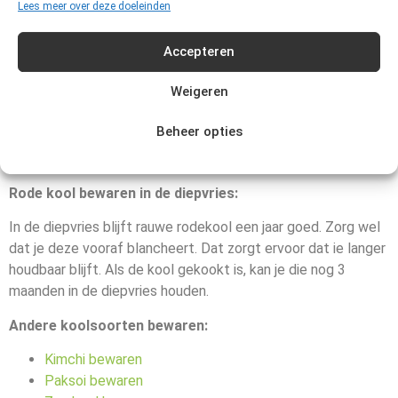
beschimmeld of troebel is.
Lees meer over deze doeleinden
Rode kool bewaren in de koelkast:
Accepteren
In de koelkast blijft een rauwe, hele rode kool zo’n 2 tot 4
Weigeren
weken goed. Hoe lang kun je dan
gekookte rode kool
bewaren? Dat kan maximaal 2 dagen in de koeling. Een
halve
Beheer opties
rode kool
kan je twee dagen bewaren in de koelkast. Zorg
wel dat je deze dan met plasticfolie goed inpakt.
Rode kool bewaren in de diepvries:
In de diepvries blijft rauwe rodekool een jaar goed. Zorg wel
dat je deze vooraf blancheert. Dat zorgt ervoor dat ie langer
houdbaar blijft. Als de kool gekookt is, kan je die nog 3
maanden in de diepvries houden.
Andere koolsoorten bewaren:
Kimchi bewaren
Paksoi bewaren