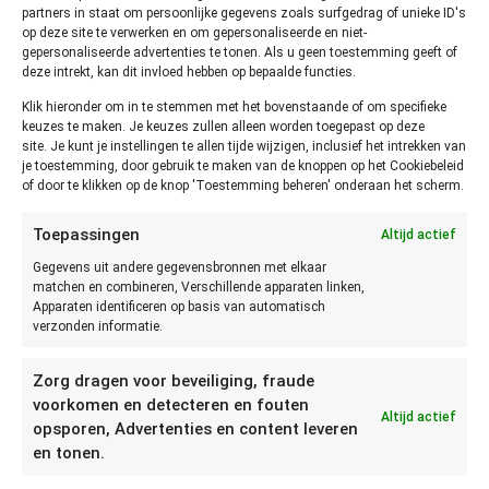
partners in staat om persoonlijke gegevens zoals surfgedrag of unieke ID's
beschimmeld is,
op deze site te verwerken en om gepersonaliseerde en niet-
is deze niet
gepersonaliseerde advertenties te tonen. Als u geen toestemming geeft of
meer houdbaar.
deze intrekt, kan dit invloed hebben op bepaalde functies.
Je herkent dit
Klik hieronder om in te stemmen met het bovenstaande of om specifieke
heel snel door
keuzes te maken. Je keuzes zullen alleen worden toegepast op deze
te kijken en te
site. Je kunt je instellingen te allen tijde wijzigen, inclusief het intrekken van
je toestemming, door gebruik te maken van de knoppen op het Cookiebeleid
ruiken. Als je het niet kan zien of ruiken, kan je eventueel een
of door te klikken op de knop 'Toestemming beheren' onderaan het scherm.
klein beetje proeven. Bij twijfel altijd weggooien.
Toepassingen
Altijd actief
Hoe lang kun je rode kool
Gegevens uit andere gegevensbronnen met elkaar
bewaren?
matchen en combineren, Verschillende apparaten linken,
Apparaten identificeren op basis van automatisch
verzonden informatie.
Het hangt er vanaf hoe je de rode kool koopt. Een rauwe,
hele rode kool is lang houdbaar. Namelijk zo’n 2 weken buiten
Zorg dragen voor beveiliging, fraude
de koelkast. Als je rode kool in blik of glas hebt, is deze ook
voorkomen en detecteren en fouten
zeer lang houdbaar. Je kunt het bewaaradvies volgen maar
Altijd actief
opsporen, Advertenties en content leveren
de rodekool zal maanden na het verstrijken nog goed zijn.
en tonen.
Controleer wel of de rodekool in blik (glas) niet verkleurd,