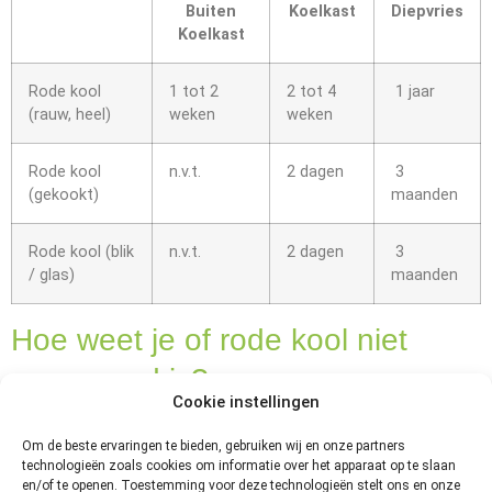
Buiten
Koelkast
Diepvries
Koelkast
Rode kool
1 tot 2
2 tot 4
1 jaar
(rauw, heel)
weken
weken
Rode kool
n.v.t.
2 dagen
3
(gekookt)
maanden
Rode kool (blik
n.v.t.
2 dagen
3
/ glas)
maanden
Hoe weet je of rode kool niet
meer goed is?
Cookie instellingen
Als de rode
Om de beste ervaringen te bieden, gebruiken wij en onze partners
kool verkleurd
technologieën zoals cookies om informatie over het apparaat op te slaan
of
en/of te openen. Toestemming voor deze technologieën stelt ons en onze