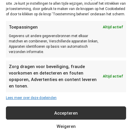
site. Je kunt je instellingen te allen tijde wijzigen, inclusief het intrekken van
vaststellen of popcorn niet meer
je toestemming, door gebruik te maken van de knoppen op het Cookiebeleid
of door te klikken op de knop 'Toestemming beheren' onderaan het scherm.
goed is?
Toepassingen
Altijd actief
De beste manier om vast te stellen of popcorn nog goed is,
Gegevens uit andere gegevensbronnen met elkaar
is door te zien, ruiken en proeven. Als je gedroogde
matchen en combineren, Verschillende apparaten linken,
Apparaten identificeren op basis van automatisch
maïskorrels gebruikt om popcorn te maken kan je makkelijk
verzonden informatie.
vaststellen of deze nog goed zijn. Het vocht in de korrel zet
uit en zorgt ervoor dat de korrel “popt” ook in gedroogde
Zorg dragen voor beveiliging, fraude
maïskorrels dus.
voorkomen en detecteren en fouten
Altijd actief
opsporen, Advertenties en content leveren
Als er helemaal geen vocht meer in de korrel zit, ziet deze er
en tonen.
soms iets donkerder uit. Uiteindelijk blijft de beste methode
door de korrels simpelweg te poppen. De korrels die niet
Lees meer over deze doeleinden
poppen, zijn niet meer goed. Dat zijn oude korrels waar te
weinig vocht in zat.
Accepteren
Bij magnetron popcorn in een voorverpakte zak kan de olie
Weigeren
bederven. Bij het openen van de zak is goed te ruiken of de