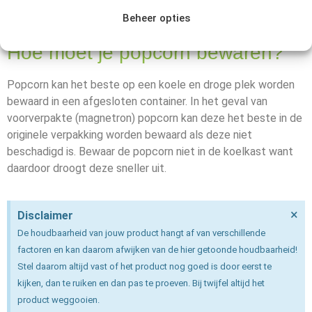
olie is bedorven. Ook zal de popcorn anders smaken dan
Beheer opties
normaal. In beide gevallen is de popcorn niet meer goed.
Hoe moet je popcorn bewaren?
Popcorn kan het beste op een koele en droge plek worden
bewaard in een afgesloten container. In het geval van
voorverpakte (magnetron) popcorn kan deze het beste in de
originele verpakking worden bewaard als deze niet
beschadigd is. Bewaar de popcorn niet in de koelkast want
daardoor droogt deze sneller uit.
×
Disclaimer
De houdbaarheid van jouw product hangt af van verschillende
factoren en kan daarom afwijken van de hier getoonde houdbaarheid!
Stel daarom altijd vast of het product nog goed is door eerst te
kijken, dan te ruiken en dan pas te proeven. Bij twijfel altijd het
product weggooien.