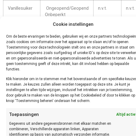
Vanillesuiker
Ongeopend/Geopend
n.v.t.
n.v.t.
Onbeperkt
Cookie instellingen
Hoe kun
Om de beste ervaringen te bieden, gebruiken wij en onze partners technologieën
je
zoals cookies om informatie over het apparaat op te slaan en/of te openen.
Toestemming voor deze technologieën stelt ons en onze partners in staat om
persoonlijke gegevens zoals surfgedrag of unieke ID's op deze site te verwerke
en om gepersonaliseerde en niet-gepersonaliseerde advertenties te tonen. Als u
geen toestemming geeft of deze intrekt, kan dit invloed hebben op bepaalde
functies.
Klik hieronder om in te stemmen met het bovenstaande of om specifieke keuze
te maken. Je keuzes zullen alleen worden toegepast op deze site. Je kunt je
instellingen te allen tijde wijzigen, inclusief het intrekken van je toestemming,
door gebruik te maken van de knoppen op het Cookiebeleid of door te klikken op
knop 'Toestemming beheren' onderaan het scherm.
vaststellen of Suiker niet meer
Toepassingen
Altijd actie
Gegevens uit andere gegevensbronnen met elkaar matchen en
goed is?
combineren, Verschillende apparaten linken, Apparaten
identificeren op basis van automatisch verzonden informatie.