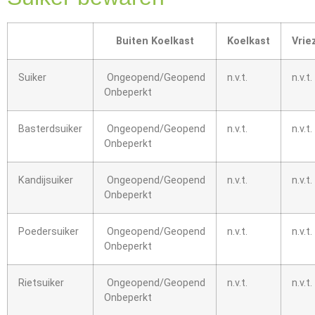
Buiten Koelkast
Koelkast
Vrie
Suiker
Ongeopend/Geopend
n.v.t.
n.v.t.
Onbeperkt
Basterdsuiker
Ongeopend/Geopend
n.v.t.
n.v.t.
Onbeperkt
Kandijsuiker
Ongeopend/Geopend
n.v.t.
n.v.t.
Onbeperkt
Poedersuiker
Ongeopend/Geopend
n.v.t.
n.v.t.
Onbeperkt
Rietsuiker
Ongeopend/Geopend
n.v.t.
n.v.t.
Onbeperkt