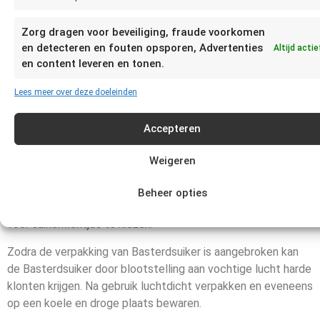
Je kunt het beste vaststellen of Suiker niet meer goed is
door te zien, ruiken en proeven. Suiker kan eigenlijk niet
Zorg dragen voor beveiliging, fraude voorkomen
bederven.
en detecteren en fouten opsporen, Advertenties
Altijd actie
en content leveren en tonen.
Hoe lang kun je Suiker bewaren?
Lees meer over deze doeleinden
Suiker, ongeopend of geopend, kan op een droge en koele
plaats in een luchtdichte verpakking onbeperkt bewaard
Accepteren
worden.
Weigeren
Suiker in een suikerpotje kan door blootstelling aan vochtige
lucht wat verkleuren en klonterig worden. Daarom is het
Beheer opties
raadzaam na gebruik deze suiker luchtdicht te verpakken of
voor suikerklontjes te kiezen.
Zodra de verpakking van Basterdsuiker is aangebroken kan
de Basterdsuiker door blootstelling aan vochtige lucht harde
klonten krijgen. Na gebruik luchtdicht verpakken en eveneens
op een koele en droge plaats bewaren.