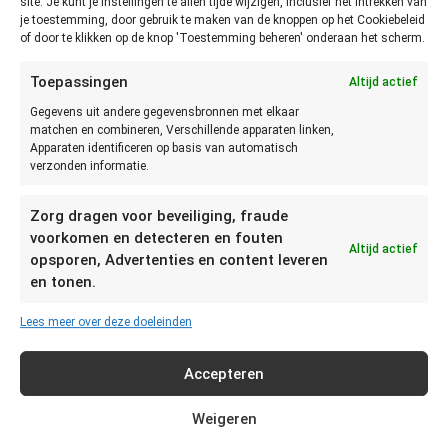
site. Je kunt je instellingen te allen tijde wijzigen, inclusief het intrekken van
Prei bewaren?
je toestemming, door gebruik te maken van de knoppen op het Cookiebeleid
of door te klikken op de knop 'Toestemming beheren' onderaan het scherm.
Prei kan tot 5 dagen op een
Toepassingen
Altijd actief
droge en koele plaats
Gegevens uit andere gegevensbronnen met elkaar
bewaard worden. De prei moet dus niet per se in de koeling.
matchen en combineren, Verschillende apparaten linken,
Prei blijft wel langer houdbaar als je die in de koelkast
Apparaten identificeren op basis van automatisch
verzonden informatie.
bewaart. Prei mits vooraf kort geblancheerd, kan tot 1 jaar
bewaard worden in een goed afgesloten diepvriesbakje of
Zorg dragen voor beveiliging, fraude
diepvrieszak.
voorkomen en detecteren en fouten
Altijd actief
Prei bewaren in koelkast
opsporen, Advertenties en content leveren
en tonen.
Prei kan in de koelkast 3 weken bewaard worden. Let wel op
Lees meer over deze doeleinden
dat andere producten de geur kunnen overnemen. Zorg er
daarom voor dat je de prei in een afgesloten bakje bewaart.
Accepteren
Gesneden prei is een stuk minder lang houdbaar. Als je de prei
zelf snijdt, is die nog een dag goed in de koelkast. Als je de
Weigeren
prei gesneden koopt, kan je die bewaren tot de THT. Of als