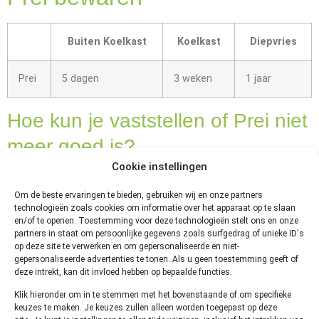
Buiten Koelkast
Koelkast
Diepvries
Prei
5 dagen
3 weken
1 jaar
Hoe kun je vaststellen of Prei niet
meer goed is?
Cookie instellingen
Je kunt het beste vaststellen
of de Prei niet meer goed
Om de beste ervaringen te bieden, gebruiken wij en onze partners
technologieën zoals cookies om informatie over het apparaat op te slaan
is door te zien, ruiken en
en/of te openen. Toestemming voor deze technologieën stelt ons en onze
proeven. Als de Prei rotte
partners in staat om persoonlijke gegevens zoals surfgedrag of unieke ID's
plekken heeft, slap is, zuur
op deze site te verwerken en om gepersonaliseerde en niet-
gepersonaliseerde advertenties te tonen. Als u geen toestemming geeft of
ruikt of beschimmeld is dient
deze intrekt, kan dit invloed hebben op bepaalde functies.
zij weggegooid te worden.
Klik hieronder om in te stemmen met het bovenstaande of om specifieke
Hoe lang kun je
keuzes te maken. Je keuzes zullen alleen worden toegepast op deze