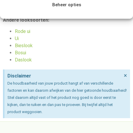
het zakje nat begint te worden. Dan moet je de prei zo snel
Beheer opties
mogelijk opeten of bij twijfel al weggooien.
Andere looksoorten:
Rode ui
Ui
Bieslook
Bosui
Daslook
×
Disclaimer
De houdbaarheid van jouw product hangt af van verschillende
factoren en kan daarom afwijken van de hier getoonde houdbaarheid!
Stel daarom altijd vast of het product nog goed is door eerst te
kijken, dan te ruiken en dan pas te proeven. Bij twijfel altijd het
product weggooien.