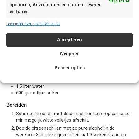
Gang
Appetizer
Altijd actief
opsporen, Advertenties en content leveren
Keuken
Italiaans
en tonen.
Voorbereidingstijd
25
minuten
Lees meer over deze doeleinden
Bereidingstijd
28
dagen
Ingrediënten
Accepteren
15
biologische citroenen
ga voor biologisch want je hebt
Weigeren
de schil nodig. Zorg dat je de citroenen goed wast om
het waslaagje eraf te krijgen.
1
liter
alcohol 96%
let op: dit moet alcohol zijn die
Beheer opties
geschikt is voor consumptie. Neem anders sterke wodka
zonder smaakje.
1.5
liter
water
600
gram
fijne suiker
Bereiden
Schil de citroenen met de dunschiller. Let erop dat je zo
min mogelijk witte velletjes afschilt.
Doe de citroenschillen met de pure alcohol in de
weckpot. Sluit deze goed af en laat 3 weken staan op