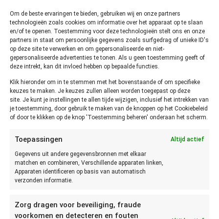
Hieronder een eenvoudig recept om zelf limoncello te
Om de beste ervaringen te bieden, gebruiken wij en onze partners
maken. Zorg dat je goede citroenen kiest. Een echte Italiaan
technologieën zoals cookies om informatie over het apparaat op te slaan
gebruikt alleen citroenen Sorrento met het IGP-etiket. Maar
en/of te openen. Toestemming voor deze technologieën stelt ons en onze
die zijn behoorlijk lastig te krijgen in Nederland. Let er in ieder
partners in staat om persoonlijke gegevens zoals surfgedrag of unieke ID's
op deze site te verwerken en om gepersonaliseerde en niet-
geval op dat je biologische citroenen koopt. Anders zitten er
gepersonaliseerde advertenties te tonen. Als u geen toestemming geeft of
allerlei bestrijdingsmiddelen op de citroenen en dat is niet
deze intrekt, kan dit invloed hebben op bepaalde functies.
gezond.
Klik hieronder om in te stemmen met het bovenstaande of om specifieke
keuzes te maken. Je keuzes zullen alleen worden toegepast op deze
site. Je kunt je instellingen te allen tijde wijzigen, inclusief het intrekken van
je toestemming, door gebruik te maken van de knoppen op het Cookiebeleid
of door te klikken op de knop 'Toestemming beheren' onderaan het scherm.
Toepassingen
Altijd actief
Gegevens uit andere gegevensbronnen met elkaar
matchen en combineren, Verschillende apparaten linken,
Apparaten identificeren op basis van automatisch
Print
verzonden informatie.
Limoncello
Zorg dragen voor beveiliging, fraude
voorkomen en detecteren en fouten