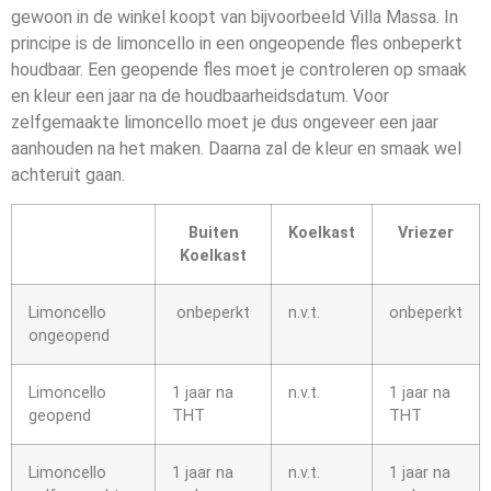
gewoon in de winkel koopt van bijvoorbeeld Villa Massa. In
principe is de limoncello in een ongeopende fles onbeperkt
houdbaar. Een geopende fles moet je controleren op smaak
en kleur een jaar na de houdbaarheidsdatum. Voor
zelfgemaakte limoncello moet je dus ongeveer een jaar
aanhouden na het maken. Daarna zal de kleur en smaak wel
achteruit gaan.
Buiten
Koelkast
Vriezer
Koelkast
Limoncello
onbeperkt
n.v.t.
onbeperkt
ongeopend
Limoncello
1 jaar na
n.v.t.
1 jaar na
geopend
THT
THT
Limoncello
1 jaar na
n.v.t.
1 jaar na