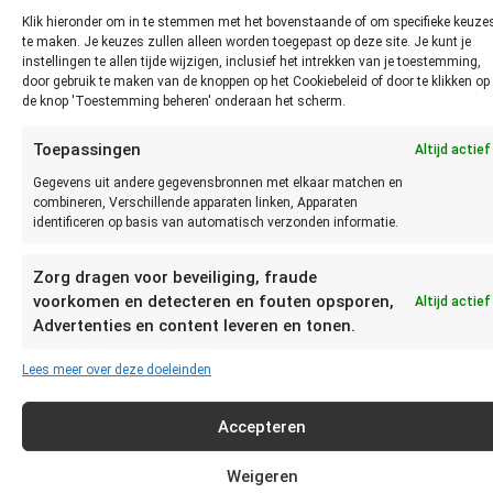
je
Klik hieronder om in te stemmen met het bovenstaande of om specifieke keuze
te maken. Je keuzes zullen alleen worden toegepast op deze site. Je kunt je
instellingen te allen tijde wijzigen, inclusief het intrekken van je toestemming,
door gebruik te maken van de knoppen op het Cookiebeleid of door te klikken op
de knop 'Toestemming beheren' onderaan het scherm.
Toepassingen
Altijd actief
Gegevens uit andere gegevensbronnen met elkaar matchen en
vaststellen of koekjes niet meer
combineren, Verschillende apparaten linken, Apparaten
identificeren op basis van automatisch verzonden informatie.
goed zijn?
Zorg dragen voor beveiliging, fraude
Je kunt het beste vaststellen of Koekjes niet meer goed zijn
voorkomen en detecteren en fouten opsporen,
Altijd actief
door te zien, ruiken en proeven. Als de Koekjes muf en
Advertenties en content leveren en tonen.
uitgedroogd zijn of niet meer goed smaken dienen ze
weggegooid te worden.
Lees meer over deze doeleinden
Hoe lang kun je koekjes
Accepteren
bewaren?
Weigeren