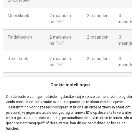
ontbijtkoek
Mueslikoek
2 maanden
2 maanden
3
na THT
maand
Pindakoeken
2 maanden
2 maanden
3
na THT
maand
Roze koek
2 maanden
2 maanden
3
na THT
maand
Spekkoek
2 maanden
2 maanden
3
Cookie instellingen
na THT
maand
Om de beste ervaringen te bieden, gebruiken wij en onze partners technologieën
Zelfgebakken
n.v.t.
1tot 2
3
zoals cookies om informatie over het apparaat op te slaan en/of te openen.
Toestemming voor deze technologieën stelt ons en onze partners in staat om
koekjes
maanden
maand
persoonlijke gegevens zoals surfgedrag of unieke ID's op deze site te verwerke
en om gepersonaliseerde en niet-gepersonaliseerde advertenties te tonen. Als u
Hoe kun
geen toestemming geeft of deze intrekt, kan dit invloed hebben op bepaalde
functies.