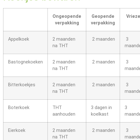
Ongeopende
Geopende
Vrieze
verpakking
verpakking
Appelkoek
2 maanden
2 maanden
3
na THT
maand
Bastognekoeken
2 maanden
2 maanden
3
na THT
maand
Bitterkoekjes
2 maanden
2 maanden
3
na THT
maand
Boterkoek
THT
3 dagen in
3
aanhouden
koelkast
maand
Eierkoek
2 maanden
2 maanden
3
na THT
maand