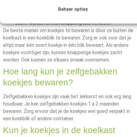
Koekjes kunnen tot 2 maanden in een goed afgesloten
blik, bus of koektrommel bewaard worden.
Beheer opties
Versierde koekjes met glazuur kunnen wat sneller
zacht worden en hun knapperigheid verliezen.
De beste manier om koekjes te bewaren is door ze buiten de
koelkast in een koekblik te bewaren. Zorg er ook voor dat je
altijd maar één soort koekje in één blik bewaart. Als andere
koekjes vochtiger zijn, kunnen knapperige koekjes zacht
worden. Ook kunnen ze elkaars smaak overnemen.
Hoe lang kun je zelfgebakken
koekjes bewaren?
Zelfgebakken koekjes zijn vaak het lekkerst en ook erg lang
houdbaar. Je kan zelfgebakken koekjes 1 à 2 maanden
bewaren. Zorg ervoor dat je de koekjes wel goed verpakt in
een koekblik of andere container.
Kun je koekjes in de koelkast