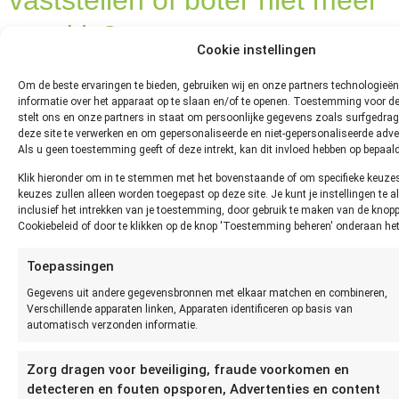
vaststellen of boter niet meer
goed is?
Cookie instellingen
Je kan het beste vaststellen of roomboter niet meer goed
Om de beste ervaringen te bieden, gebruiken wij en onze partners technologieë
is door te zien, ruiken of proeven. Als de roomboter heel erg
informatie over het apparaat op te slaan en/of te openen. Toestemming voor d
stelt ons en onze partners in staat om persoonlijke gegevens zoals surfgedrag 
verkleurd, zacht of juist heel hard wordt, kan deze niet meer
deze site te verwerken en om gepersonaliseerde en niet-gepersonaliseerde adver
goed zijn. Ook krijgt de roomboter een sterke geur als deze
Als u geen toestemming geeft of deze intrekt, kan dit invloed hebben op bepaald
niet meer goed is. De beste manier om vast te stellen of
Klik hieronder om in te stemmen met het bovenstaande of om specifieke keuze
margarine niet meer houdbaar is, is door te zien, ruiken en
keuzes zullen alleen worden toegepast op deze site. Je kunt je instellingen te all
proeven. Omdat het een plantaardig product is, is margarine
inclusief het intrekken van je toestemming, door gebruik te maken van de knop
vrij lang houdbaar. Ook zal margarine niet erg slecht gaan
Cookiebeleid of door te klikken op de knop 'Toestemming beheren' onderaan he
ruiken. Je kunt dus het beste afgaan op zicht en smaak. Als
Toepassingen
de margarine heel erg verkleurd is of korrelig wordt, kun je
deze het beste niet meer gebruiken. Bij verkleuren gaat het
Gegevens uit andere gegevensbronnen met elkaar matchen en combineren,
Verschillende apparaten linken, Apparaten identificeren op basis van
erom dat de margarine in zijn geheel verkleurt, dus niet alleen
automatisch verzonden informatie.
het bovenste laagje, dat kan je eraf schrapen.
Hoe moet je boter bewaren?
Zorg dragen voor beveiliging, fraude voorkomen en
detecteren en fouten opsporen, Advertenties en content