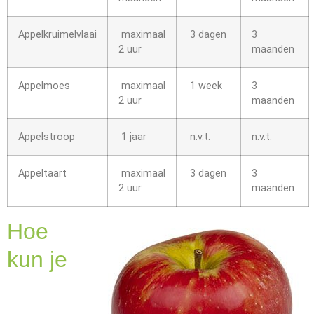
Appelkruimelvlaai
maximaal
3 dagen
3
2 uur
maanden
Appelmoes
maximaal
1 week
3
2 uur
maanden
Appelstroop
1 jaar
n.v.t.
n.v.t.
Appeltaart
maximaal
3 dagen
3
2 uur
maanden
Hoe
kun je