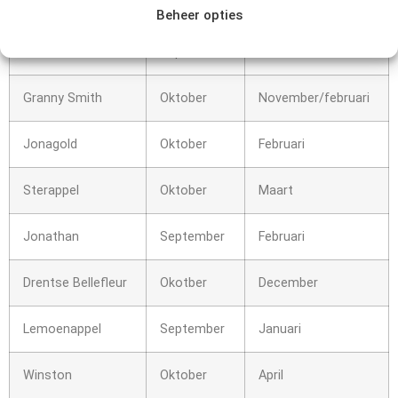
Appelras
Plukmaand
Eetbaar tot
Beheer opties
Elstar
September
December
Granny Smith
Oktober
November/februari
Jonagold
Oktober
Februari
Sterappel
Oktober
Maart
Jonathan
September
Februari
Drentse Bellefleur
Okotber
December
Lemoenappel
September
Januari
Winston
Oktober
April