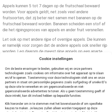
Appels kunnen 5 tot 7 dagen op de fruitschaal bewaard
worden. Voor appels geldt, net zoals veel andere
fruitsoorten, dat zij beter niet samen met bananen op de
fruitschaal bewaard worden. Bananen scheiden een stof af
die het rijpingsproces van appels en ander fruit versnellen.
Let ook op met andere rijpe of overrijpe appels. Die kunnen
er namelijk voor zorgen dat de andere appels ook sneller rijp
worden. Leg daarom de meest rijpe appels op een aparte
schaal. Dan kunnen ze elkaar niet beïnvloeden.
Cookie instellingen
Hoe lang kun je appels bewaren
Om de beste ervaringen te bieden, gebruiken wij en onze partners
technologieën zoals cookies om informatie over het apparaat op te slaan
in de koelkast?
en/of te openen. Toestemming voor deze technologieën stelt ons en onze
partners in staat om persoonlijke gegevens zoals surfgedrag of unieke ID's
op deze site te verwerken en om gepersonaliseerde en niet-
In de koelkast kunnen appels 2 tot 4 weken bewaard
gepersonaliseerde advertenties te tonen. Als u geen toestemming geeft of
worden. Bewaar de appels in een papieren zak of een plastic
deze intrekt, kan dit invloed hebben op bepaalde functies.
verpakking met luchtgaatjes. Appels doen het beter bij een
Klik hieronder om in te stemmen met het bovenstaande of om specifieke
lage temperatuur en hoge luchtvochtigheid. Let er hier ook
keuzes te maken. Je keuzes zullen alleen worden toegepast op deze