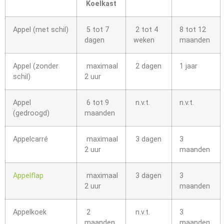
Koelkast
Appel (met schil)
5 tot 7
2 tot 4
8 tot 12
dagen
weken
maanden
Appel (zonder
maximaal
2 dagen
1 jaar
schil)
2 uur
Appel
6 tot 9
n.v.t.
n.v.t.
(gedroogd)
maanden
Appelcarré
maximaal
3 dagen
3
2 uur
maanden
Appelflap
maximaal
3 dagen
3
2 uur
maanden
Appelkoek
2
n.v.t.
3
maanden
maanden