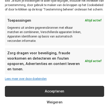
op dat je overrijpe appels uit de zak haalt zodat de andere
site. Je kunt je instellingen te allen tijde wijzigen, inclusief het intrekken van
je toestemming, door gebruik te maken van de knoppen op het Cookiebeleid
appels niet sneller rijpen.
of door te klikken op de knop 'Toestemming beheren' onderaan het scherm.
Hoe lang kun je appels bewaren
Toepassingen
Altijd actief
in de diepvries?
Gegevens uit andere gegevensbronnen met elkaar
matchen en combineren, Verschillende apparaten linken,
Apparaten identificeren op basis van automatisch
In de diepvries blijven appels zo’n 8 tot 12 maanden goed. Je
verzonden informatie.
kan de appels eerst in partjes snijden en dan invriezen. Of
gewoon in zijn geheel. Het is voor het invriezen wel het fijnst
Zorg dragen voor beveiliging, fraude
om de appels in parten te snijden en het klokkuis te
voorkomen en detecteren en fouten
verwijderen. Dan blijven ze langer goed.
Altijd actief
opsporen, Advertenties en content leveren
en tonen.
Hoe lang kun je appels bewaren
na plukken?
Lees meer over deze doeleinden
Accepteren
Hieronder een overzicht van de verschillende appelrassen,
wanneer ze geplukt worden en tot wanneer ze houdbaar zijn:
Weigeren