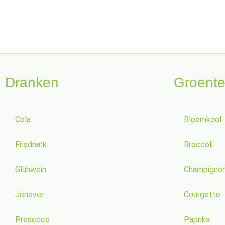
Dranken
Groent
Cola
Bloemkool
Frisdrank
Broccoli
Glühwein
Champigno
Jenever
Courgette
Prosecco
Paprika