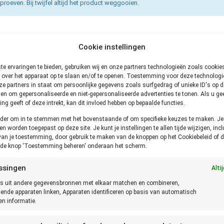
proeven. Bij twijfel altijd het product weggooien.
Cookie instellingen
e ervaringen te bieden, gebruiken wij en onze partners technologieën zoals cooki
 over het apparaat op te slaan en/of te openen. Toestemming voor deze technologie
e partners in staat om persoonlijke gegevens zoals surfgedrag of unieke ID's op de
en om gepersonaliseerde en niet-gepersonaliseerde advertenties te tonen. Als u ge
g geeft of deze intrekt, kan dit invloed hebben op bepaalde functies.
onder om in te stemmen met het bovenstaande of om specifieke keuzes te maken. J
een worden toegepast op deze site. Je kunt je instellingen te allen tijde wijzigen, incl
van je toestemming, door gebruik te maken van de knoppen op het Cookiebeleid of d
p de knop 'Toestemming beheren' onderaan het scherm.
ssingen
Alti
s uit andere gegevensbronnen met elkaar matchen en combineren,
lende apparaten linken, Apparaten identificeren op basis van automatisch
n informatie.