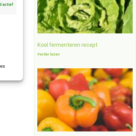
jd actief
Kool fermenteren recept
Verder lezen
ies