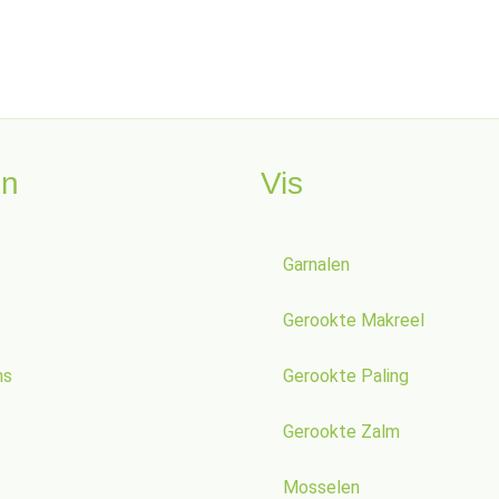
en
Vis
Garnalen
Gerookte Makreel
ns
Gerookte Paling
Gerookte Zalm
Mosselen