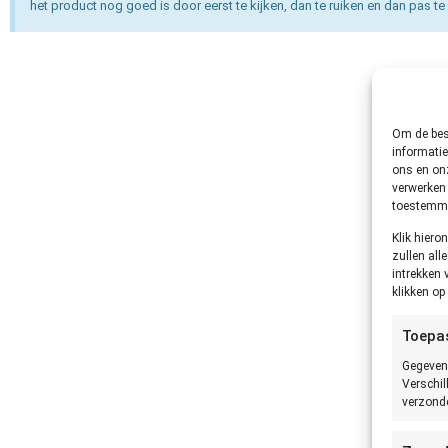
het product nog goed is door eerst te kijken, dan te ruiken en dan pas te 
Om de best
informatie
ons en onz
verwerken 
toestemmin
Klik hier
zullen all
intrekken 
klikken o
Toepa
Gegeven
Verschil
verzonde