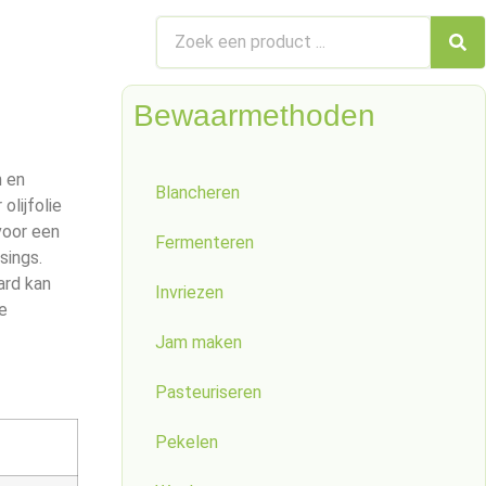
Bewaarmethoden
n en
Blancheren
olijfolie
voor een
Fermenteren
sings.
ard kan
Invriezen
e
Jam maken
Pasteuriseren
Pekelen