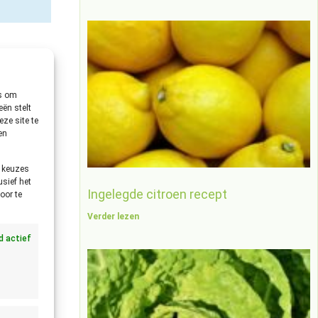
es om
ën stelt
ze site te
en
e keuzes
usief het
Ingelegde citroen recept
oor te
Verder lezen
jd actief