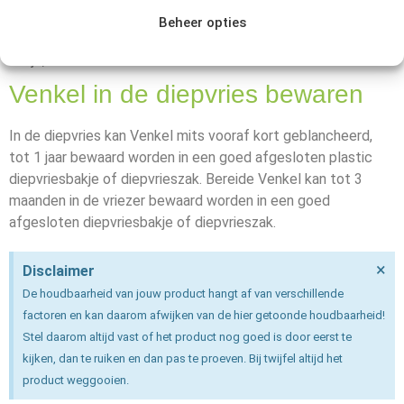
koelkast bewaard worden in een papieren of open zak.
Beheer opties
Gekookte Venkel kan tot 2 dagen, in een goed afgesloten
bakje, in de koelkast bewaard worden.
Venkel in de diepvries bewaren
In de diepvries kan Venkel mits vooraf kort geblancheerd,
tot 1 jaar bewaard worden in een goed afgesloten plastic
diepvriesbakje of diepvrieszak. Bereide Venkel kan tot 3
maanden in de vriezer bewaard worden in een goed
afgesloten diepvriesbakje of diepvrieszak.
×
Disclaimer
De houdbaarheid van jouw product hangt af van verschillende
factoren en kan daarom afwijken van de hier getoonde houdbaarheid!
Stel daarom altijd vast of het product nog goed is door eerst te
kijken, dan te ruiken en dan pas te proeven. Bij twijfel altijd het
product weggooien.