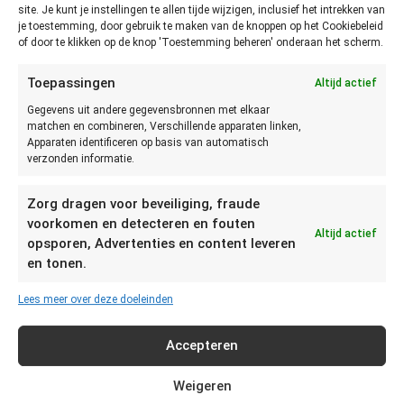
Je kunt het
site. Je kunt je instellingen te allen tijde wijzigen, inclusief het intrekken van
je toestemming, door gebruik te maken van de knoppen op het Cookiebeleid
beste
of door te klikken op de knop 'Toestemming beheren' onderaan het scherm.
vaststellen
of Venkel niet
Toepassingen
Altijd actief
meer goed
Gegevens uit andere gegevensbronnen met elkaar
is door te zien,
matchen en combineren, Verschillende apparaten linken,
ruiken en
Apparaten identificeren op basis van automatisch
verzonden informatie.
proeven. Als de Venkel slap of beschimmeld is dient de
Venkel weggegooid te worden. De kwaliteit van
Zorg dragen voor beveiliging, fraude
voorgesneden Venkel gaat erg snel achteruit en dient op de
voorkomen en detecteren en fouten
dag van aankoop geconsumeerd te worden.
Altijd actief
opsporen, Advertenties en content leveren
Hoe lang kun je Venkel bewaren?
en tonen.
Lees meer over deze doeleinden
Rauwe Venkel kan tot 2 dagen op een droge en koele plaats
bewaard worden.
Accepteren
Venkel in de koelkast bewaren
Weigeren
Rauwe Venkel kan tot 1 week in de groentelade van je