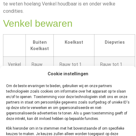
te weten hoelang Venkel houdbaar is en onder welke
condities.
Venkel bewaren
Buiten
Koelkast
Diepvries
Koelkast
Venkel
Rauw
Rauw tot 1
Rauw tot 1
tot 2
week
jaar op -18
Cookie instellingen
dagen
Gekookt/Bereid
graden
tot 2 dagen
Gekookt/Bereid
Om de beste ervaringen te bieden, gebruiken wij en onze partners
tot 3 maanden
technologieën zoals cookies om informatie over het apparaat op te slaan
op -18 graden
en/of te openen. Toestemming voor deze technologieën stelt ons en onze
partners in staat om persoonlijke gegevens zoals surfgedrag of unieke ID's
op deze site te verwerken en om gepersonaliseerde en niet-
Hoe kun je vaststellen of Venkel
gepersonaliseerde advertenties te tonen. Als u geen toestemming geeft of
deze intrekt, kan dit invloed hebben op bepaalde functies.
niet meer goed is?
Klik hieronder om in te stemmen met het bovenstaande of om specifieke
keuzes te maken. Je keuzes zullen alleen worden toegepast op deze