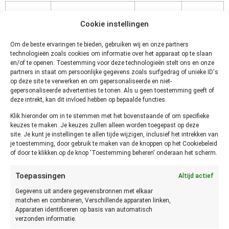
Buiten de koelkast
Koelkast
Vriezer
Cookie instellingen
Tiramisu
Binnen paar uur
3 tot 5
Om de beste ervaringen te bieden, gebruiken wij en onze partners
opeten of koelen
dagen
technologieën zoals cookies om informatie over het apparaat op te slaan
en/of te openen. Toestemming voor deze technologieën stelt ons en onze
partners in staat om persoonlijke gegevens zoals surfgedrag of unieke ID's
Hoe kun
op deze site te verwerken en om gepersonaliseerde en niet-
gepersonaliseerde advertenties te tonen. Als u geen toestemming geeft of
je
deze intrekt, kan dit invloed hebben op bepaalde functies.
Klik hieronder om in te stemmen met het bovenstaande of om specifieke
keuzes te maken. Je keuzes zullen alleen worden toegepast op deze
site. Je kunt je instellingen te allen tijde wijzigen, inclusief het intrekken van
je toestemming, door gebruik te maken van de knoppen op het Cookiebeleid
of door te klikken op de knop 'Toestemming beheren' onderaan het scherm.
Toepassingen
Altijd actief
vaststellen of Tiramisu niet meer
Gegevens uit andere gegevensbronnen met elkaar
matchen en combineren, Verschillende apparaten linken,
goed is?
Apparaten identificeren op basis van automatisch
verzonden informatie.