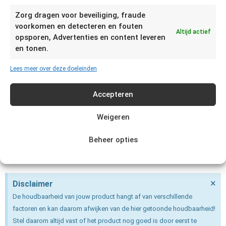
Je kunt het beste vaststellen of Tiramisu niet meer goed
Zorg dragen voor beveiliging, fraude
is door te zien, ruiken en proeven. Als de Tiramisu waterig is,
voorkomen en detecteren en fouten
zuur ruikt en niet meer goed smaakt dient zij weggegooid te
Altijd actief
opsporen, Advertenties en content leveren
worden.
en tonen.
Hoe moet je Tiramisu bewaren?
Lees meer over deze doeleinden
Tiramisu kan tot 3 dagen in de koelkast bewaard worden in
Accepteren
een vershoud taartdoos. Indien gekocht, verwijder dan de
kartonnen verpakking. Zet de Tiramisu na gebruik snel terug
Weigeren
in de koelkast en gebruik telkens een schone lepel. In zijn
algemeenheid telt dat als een product in de winkel in de
Beheer opties
koeling staat je bij thuiskomst het product ook in de
koelkast dient te zetten.
×
Disclaimer
De houdbaarheid van jouw product hangt af van verschillende
factoren en kan daarom afwijken van de hier getoonde houdbaarheid!
Stel daarom altijd vast of het product nog goed is door eerst te