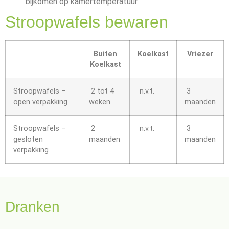
bijkomen op kamertemperatuur.
Stroopwafels bewaren
Buiten
Koelkast
Vriezer
Koelkast
Stroopwafels –
2 tot 4
n.v.t.
3
open verpakking
weken
maanden
Stroopwafels –
2
n.v.t.
3
gesloten
maanden
maanden
verpakking
Dranken