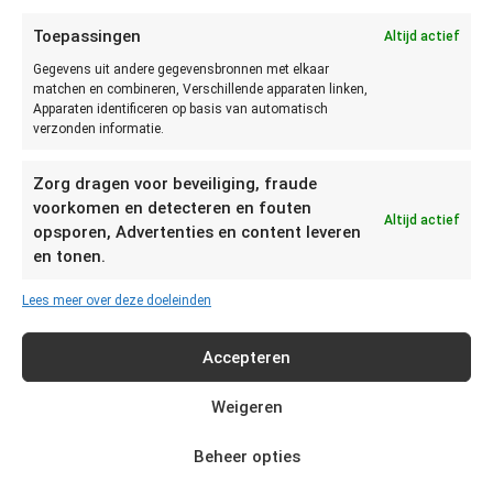
hoeft niet in een apparaat. Leg ze gewoon een paar uur
Toepassingen
Altijd actief
buiten de koeling.
Gegevens uit andere gegevensbronnen met elkaar
Tips voor het bewaren:
matchen en combineren, Verschillende apparaten linken,
Apparaten identificeren op basis van automatisch
verzonden informatie.
Probeer de verpakking zo lang mogelijk gesloten te
houden.
Zorg dragen voor beveiliging, fraude
Bewaar de stroopwafels in de verpakking in een
voorkomen en detecteren en fouten
koektrommel.
Altijd actief
opsporen, Advertenties en content leveren
Zorg dat de koektrommel schoon is, dus geen kruimels.
en tonen.
Maar vooral ook niet vochtig.
Bewaar geen andere koeken bij stroopwafels in de
Lees meer over deze doeleinden
koektrommel. Dan gaan ze elkaar smaak overnemen.
Soms wordt dan ook de ene koek slap van het vocht in
Accepteren
de andere koek.
Weigeren
Hoe lang kan je stroopwafels
Beheer opties
invriezen?