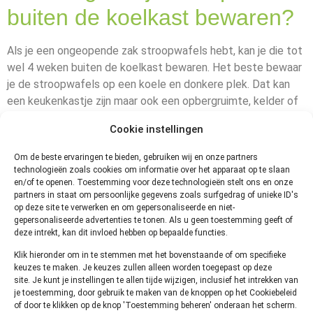
buiten de koelkast bewaren?
Als je een ongeopende zak stroopwafels hebt, kan je die tot
wel 4 weken buiten de koelkast bewaren. Het beste bewaar
je de stroopwafels op een koele en donkere plek. Dat kan
een keukenkastje zijn maar ook een opbergruimte, kelder of
bijkeuken. Net waar je beschikking over hebt.
Cookie instellingen
Als de stroopwafels niet koel worden bewaard, gaat de
Om de beste ervaringen te bieden, gebruiken wij en onze partners
stroop lopen. Dan loopt het door de hele verpakking heen.
technologieën zoals cookies om informatie over het apparaat op te slaan
Maar het trekt ook de koeken in. Daardoor worden die slap
en/of te openen. Toestemming voor deze technologieën stelt ons en onze
en niet meer zo lekker krokant. Koel bewaren is dus het
partners in staat om persoonlijke gegevens zoals surfgedrag of unieke ID's
op deze site te verwerken en om gepersonaliseerde en niet-
devies. Eventueel zou je ze even in de koelkast kunnen
gepersonaliseerde advertenties te tonen. Als u geen toestemming geeft of
leggen.
deze intrekt, kan dit invloed hebben op bepaalde functies.
De koelkast voegt niks toe aan de houdbaarheid van de
Klik hieronder om in te stemmen met het bovenstaande of om specifieke
keuzes te maken. Je keuzes zullen alleen worden toegepast op deze
stroopwafels. Het zorgt er alleen voor dat de stroop stolt.
site. Je kunt je instellingen te allen tijde wijzigen, inclusief het intrekken van
Handig als het heel warm is in de zomer. Voordat je de
je toestemming, door gebruik te maken van de knoppen op het Cookiebeleid
koeken gaat eten, moet je ze dan even laten opwarmen. Dat
of door te klikken op de knop 'Toestemming beheren' onderaan het scherm.