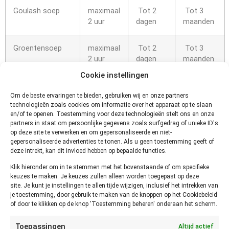
Goulash soep
maximaal
Tot 2
Tot 3
2 uur
dagen
maanden
Groentensoep
maximaal
Tot 2
Tot 3
2 uur
dagen
maanden
Cookie instellingen
Kippensoep
maximaal
Tot 2
Tot 3
Om de beste ervaringen te bieden, gebruiken wij en onze partners
2 uur
dagen
maanden
technologieën zoals cookies om informatie over het apparaat op te slaan
en/of te openen. Toestemming voor deze technologieën stelt ons en onze
Tomatensoep
maximaal
Tot 2
Tot 3
partners in staat om persoonlijke gegevens zoals surfgedrag of unieke ID's
op deze site te verwerken en om gepersonaliseerde en niet-
2 uur
dagen
maanden
gepersonaliseerde advertenties te tonen. Als u geen toestemming geeft of
deze intrekt, kan dit invloed hebben op bepaalde functies.
Hoe kun je vaststellen of Soep
Klik hieronder om in te stemmen met het bovenstaande of om specifieke
keuzes te maken. Je keuzes zullen alleen worden toegepast op deze
niet meer goed is?
site. Je kunt je instellingen te allen tijde wijzigen, inclusief het intrekken van
je toestemming, door gebruik te maken van de knoppen op het Cookiebeleid
of door te klikken op de knop 'Toestemming beheren' onderaan het scherm.
Je kunt het beste vaststellen of Soep niet meer goed is
door te zien, ruiken en proeven. Als de Soep niet meer goed
Toepassingen
Altijd actief