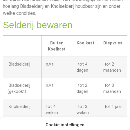
hoelang Bladselderij en Knolselderij houdbaar zijn en onder
welke condities.
Selderij bewaren
Buiten
Koelkast
Diepvries
Koelkast
Bladselderij
n.v.t.
tot 4
tot 2
dagen
maanden
Bladselderij
n.v.t.
tot 2
tot 3
(gekookt)
dagen
maanden
Knolselderij
tot 4
tot 3
tot 1 jaar
weken
weken
Cookie instellingen
Knolselderij
n.v.t.
tot 2
tot 3