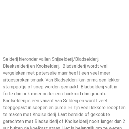
Selderij hieronder vallen Snijselderij/Bladselderij,
Bleekselderij en Knolselderij. Bladselderij wordt wel
vergeleken met peterselie maar heeft een veel meer
uitgesproken smaak. Van Bladselderij kan prima een lekker
stamppotje of soep worden gemaakt. Bladselderij valt in
feite dan ook meer onder een tuinkruid dan groente.
Knolselderij is een variant van Selderij en wordt veel
toepgepast in soepen en puree. Er zijn veel lekkere recepten
te maken met Knolselderij. Laat bereide of gekookte
gerechten met Bladselderij of Knolselderij nooit langer dan 2
uur buiten de koelkast staan. Het is belangrijk om te weten