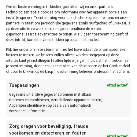
(gekookt)
dagen
maanden
Om de beste ervaringen te bieden, gebruiken wij en onze partners
technologieën zoals cookies om informatie over het apparaat op te slaan
en/of te openen. Toestemming voor deze technologieën stelt ons en onze
Hoe kun je vaststellen of Selderij
partners in staat om persoonlijke gegevens zoals surfgedrag of unieke ID's
op deze site te verwerken en om gepersonaliseerde en niet-
niet meer goed is?
gepersonaliseerde advertenties te tonen. Als u geen toestemming geeft of
deze intrekt, kan dit invloed hebben op bepaalde functies.
Je kunt het
Klik hieronder om in te stemmen met het bovenstaande of om specifieke
beste
keuzes te maken. Je keuzes zullen alleen worden toegepast op deze
site. Je kunt je instellingen te allen tijde wijzigen, inclusief het intrekken van
vaststellen
je toestemming, door gebruik te maken van de knoppen op het Cookiebeleid
of Selderij niet
of door te klikken op de knop 'Toestemming beheren' onderaan het scherm.
meer goed
is door te zien,
Toepassingen
Altijd actief
ruiken en
Gegevens uit andere gegevensbronnen met elkaar
proeven. Als de
matchen en combineren, Verschillende apparaten linken,
Bladselderij slap of beschimmeld is dient zij weggegooid te
Apparaten identificeren op basis van automatisch
verzonden informatie.
worden. Als de Knolselderij uitgedroogd, slap of
beschimmeld is dient zij weggegooid te worden.
Zorg dragen voor beveiliging, fraude
Hoe lang kun je Selderij
voorkomen en detecteren en fouten
Altijd actief