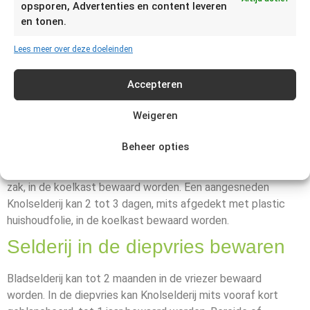
opsporen, Advertenties en content leveren
bewaren?
en tonen.
Verschillende soorten selderij hebben verschillende
Lees meer over deze doeleinden
houdbaarheidsdata. Hieronder vind je de verschillende
houdbaarheidsdata voor de soorten selderij en waar je ze
Accepteren
kunt bewaren.
Weigeren
Selderij in de koelkast bewaren
Beheer opties
Bladselderij kan tot 4 dagen in de koelkast bewaard worden.
Hele Knolselderij kan tot 3 weken, in een papieren of open
zak, in de koelkast bewaard worden. Een aangesneden
Knolselderij kan 2 tot 3 dagen, mits afgedekt met plastic
huishoudfolie, in de koelkast bewaard worden.
Selderij in de diepvries bewaren
Bladselderij kan tot 2 maanden in de vriezer bewaard
worden. In de diepvries kan Knolselderij mits vooraf kort