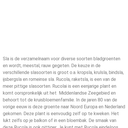
Sla is de verzamelnaam voor diverse soorten bladgroenten
en wordt, meestal, rauw gegeten. De keuze in de
verschillende slasoorten is groot o.a. kropsla, krulsla, bindsla,
ijsbergsla en romeinse sla. Rucola, raketsla, is een van de
meer pittige slasoorten. Rucolai is een eenjarige plant en
komt oorspronkelijk uit het Middenlandse Zeegebied en
behoort tot de kruisbloemenfamilie. In de jaren 80 van de
vorige eeuw is deze groente naar Noord Europa en Nederland
gekomen. Deze plant is eenvoudig zelf op te kweken. Het
lukt zelfs op je balkon of in een bloembak. De smaak van
deze Rucola is ook pittiger. Je kunt met Rucola eindeloos