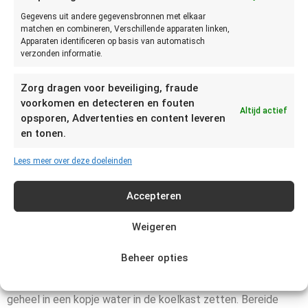
beste
Gegevens uit andere gegevensbronnen met elkaar
vaststellen of
matchen en combineren, Verschillende apparaten linken,
Apparaten identificeren op basis van automatisch
Rucola niet
verzonden informatie.
meer goed
is door te zien,
Zorg dragen voor beveiliging, fraude
ruiken en
voorkomen en detecteren en fouten
proeven. Als
Altijd actief
opsporen, Advertenties en content leveren
de Rucola
en tonen.
slap, verlept of
beschimmeld is dient zij weggegooid te worden.
Lees meer over deze doeleinden
Hoe moet je Rucola bewaren?
Accepteren
Rucola kan 2 tot 4 dagen in de koelkast bewaard worden,
Weigeren
eventueel in een vochtige doek. Ook kun je aan de onderkant
van de Rucola een stukje afsnijden en de Rucola daarna in
Beheer opties
een kopje water in de koelkast zetten. Als er nog wortels
aan de onderkant zitten deze niet afsnijden maar in zijn
geheel in een kopje water in de koelkast zetten. Bereide