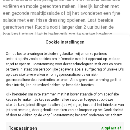
variëren en mooie gerechten maken. Heerlijk lunchen met
een gezonde maaltijdsalade of bij het avondeten een fijne
salade met een frisse dressing opdienen. Laat bereide
gerechten met Rucola nooit langer dan 2 uur buiten de
koelkast staan. Het is belangrijk om te weten hoelang
Rucola houdbaar is en onder welke condities. Rucola
Cookie instellingen
bewaren
Om de beste ervaringen te bieden, gebruiken wij en onze partners
Buiten
Koelkast
Diepvries
technologieën zoals cookies om informatie over het apparaat op te slaan
en/of te openen. Toestemming voor deze technologieën stelt ons en onze
koelkast
partners in staat om persoonlijke gegevens zoals surfgedrag of unieke ID's
op deze site te verwerken en om gepersonaliseerde en niet-
gepersonaliseerde advertenties te tonen. Als u geen toestemming geeft of
Rucola
n.v.t.
2 tot 4
n.v.t.
deze intrekt, kan dit invloed hebben op bepaalde functies.
dagen
Klik hieronder om in te stemmen met het bovenstaande of om specifieke
keuzes te maken. Je keuzes zullen alleen worden toegepast op deze
Hoe kun je vaststellen of Rucola
site. Je kunt je instellingen te allen tijde wijzigen, inclusief het intrekken van
je toestemming, door gebruik te maken van de knoppen op het Cookiebeleid
niet meer goed is?
of door te klikken op de knop 'Toestemming beheren' onderaan het scherm.
Je kunt het
Toepassingen
Altijd actief