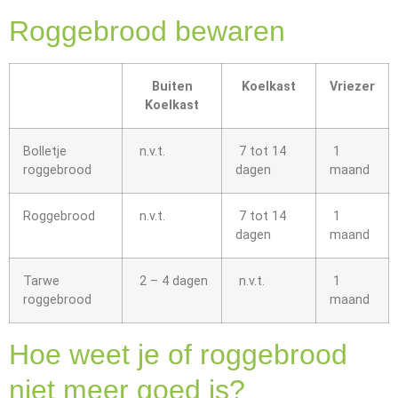
Roggebrood bewaren
Buiten
Koelkast
Vriezer
Koelkast
Bolletje
n.v.t.
7 tot 14
1
roggebrood
dagen
maand
Roggebrood
n.v.t.
7 tot 14
1
dagen
maand
Tarwe
2 – 4 dagen
n.v.t.
1
roggebrood
maand
Hoe weet je of roggebrood
niet meer goed is?