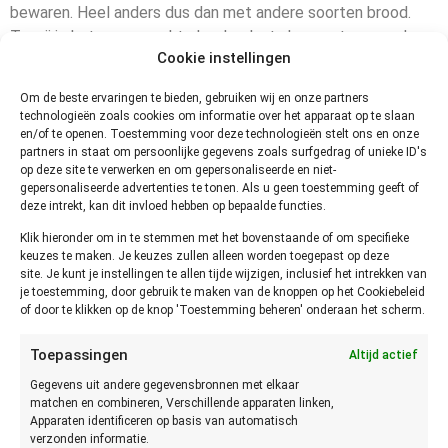
bewaren. Heel anders dus dan met andere soorten brood.
Tenzij je het op een echte koele plaats bewaart en goed
Cookie instellingen
inpakt. Denk dan bijvoorbeeld aan een koude kelder. Anders
droogt het roggebrood uit en is het niet meer houdbaar.
Om de beste ervaringen te bieden, gebruiken wij en onze partners
technologieën zoals cookies om informatie over het apparaat op te slaan
Voor tarwe roggebrood geldt natuurlijk wel dat je het buiten
en/of te openen. Toestemming voor deze technologieën stelt ons en onze
de koelkast kan bewaren. Maar dit is dan eigenlijk ook meer
partners in staat om persoonlijke gegevens zoals surfgedrag of unieke ID's
een “normaal” brood dan het echt roggebrood is. Dit brood
op deze site te verwerken en om gepersonaliseerde en niet-
gepersonaliseerde advertenties te tonen. Als u geen toestemming geeft of
bevat veel minder vocht dan licht of donker roggebrood.
deze intrekt, kan dit invloed hebben op bepaalde functies.
Tarwe roggebrood kan je zo’n 2 tot 4 dagen buiten de
Klik hieronder om in te stemmen met het bovenstaande of om specifieke
koeling bewaren.
keuzes te maken. Je keuzes zullen alleen worden toegepast op deze
site. Je kunt je instellingen te allen tijde wijzigen, inclusief het intrekken van
Hoe lang kan je roggebrood
je toestemming, door gebruik te maken van de knoppen op het Cookiebeleid
of door te klikken op de knop 'Toestemming beheren' onderaan het scherm.
in de koelkast bewaren?
Toepassingen
Altijd actief
De adviezen hierover lopen uiteen. Maar je kan roggebrood
Gegevens uit andere gegevensbronnen met elkaar
tenminste 7 dagen in de koelkast bewaren. Nadat je de
matchen en combineren, Verschillende apparaten linken,
Apparaten identificeren op basis van automatisch
verpakking hebt geopend. Als je echt vers roggebrood hebt,
verzonden informatie.