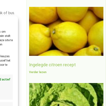
k of bus.
es om
ën stelt
ze site te
en
e keuzes
usief het
Ingelegde citroen recept
oor te
Verder lezen
jd actief
kt in
 of