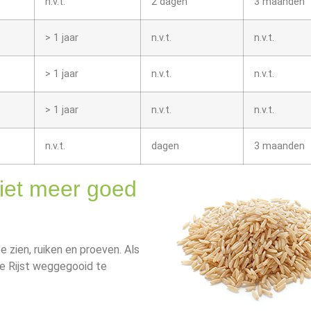
n.v.t.
2 dagen
3 maanden
> 1 jaar
n.v.t.
n.v.t.
> 1 jaar
n.v.t.
n.v.t.
> 1 jaar
n.v.t.
n.v.t.
n.v.t.
dagen
3 maanden
 niet meer goed
e zien, ruiken en proeven. Als
t de Rijst weggegooid te