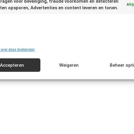
ragen voor beveiliging, fraude voorkomen en detecteren
Alti
ten opsporen, Advertenties en content leveren en tonen.
n kan daarom afwijken van de hier getoonde houdbaarheid! Stel daarom altijd
proeven. Bij twijfel altijd het product weggooien.
 over deze doeleinden
Accepteren
Weigeren
Beheer opt