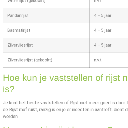
Witte rijst (gekookt)
n.v.t.
Pandanrijst
4 – 5 jaar
Basmatirijst
4 – 5 jaar
Zilvervliesrijst
4 – 5 jaar
Zilvervliesrijst (gekookt)
n.v.t.
Hoe kun je vaststellen of rijst
is?
Je kunt het beste vaststellen of Rijst niet meer goed is door t
de Rijst muf ruikt, ranzig is en je er insecten in aantreft, dien
worden.