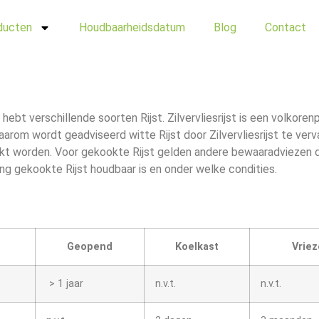
ducten
Houdbaarheidsdatum
Blog
Contact
hebt verschillende soorten Rijst. Zilvervliesrijst is een volkore
rom wordt geadviseerd witte Rijst door Zilvervliesrijst te verv
ikt worden. Voor gekookte Rijst gelden andere bewaaradviezen 
ang gekookte Rijst houdbaar is en onder welke condities.
Geopend
Koelkast
Vriez
> 1 jaar
n.v.t.
n.v.t.