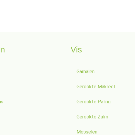
en
Vis
Garnalen
Gerookte Makreel
ns
Gerookte Paling
Gerookte Zalm
Mosselen