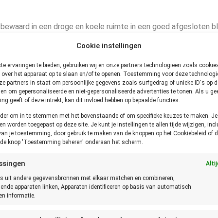
 bewaard in een droge en koele ruimte in een goed afgesloten bli
Cookie instellingen
te rijst niet
e ervaringen te bieden, gebruiken wij en onze partners technologieën zoals cooki
 over het apparaat op te slaan en/of te openen. Toestemming voor deze technologie
e partners in staat om persoonlijke gegevens zoals surfgedrag of unieke ID's op de
en om gepersonaliseerde en niet-gepersonaliseerde advertenties te tonen. Als u ge
g geeft of deze intrekt, kan dit invloed hebben op bepaalde functies.
 is door te zien, ruiken en
schimmeld is, dient de
onder om in te stemmen met het bovenstaande of om specifieke keuzes te maken. J
een worden toegepast op deze site. Je kunt je instellingen te allen tijde wijzigen, incl
van je toestemming, door gebruik te maken van de knoppen op het Cookiebeleid of d
p de knop 'Toestemming beheren' onderaan het scherm.
waren?
ssingen
Alti
snel afgekoeld en verpakt in een, goed, afgesloten doos of verpa
s uit andere gegevensbronnen met elkaar matchen en combineren,
 in de keuken staan.
lende apparaten linken, Apparaten identificeren op basis van automatisch
n informatie.
nel afgekoeld en verpakt in een, goed, afgesloten diepvriesdoos