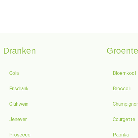
Dranken
Groent
Cola
Bloemkool
Frisdrank
Broccoli
Glühwein
Champigno
Jenever
Courgette
Prosecco
Paprika