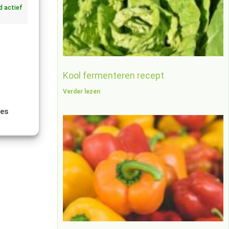
jd actief
×
 vast of
Kool fermenteren recept
Verder lezen
ies