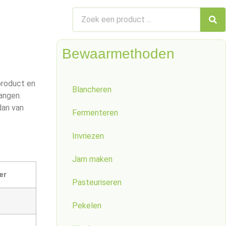
Bewaarmethoden
nproduct en
Blancheren
angen.
dan van
Fermenteren
Invriezen
Jam maken
er
Pasteuriseren
Pekelen