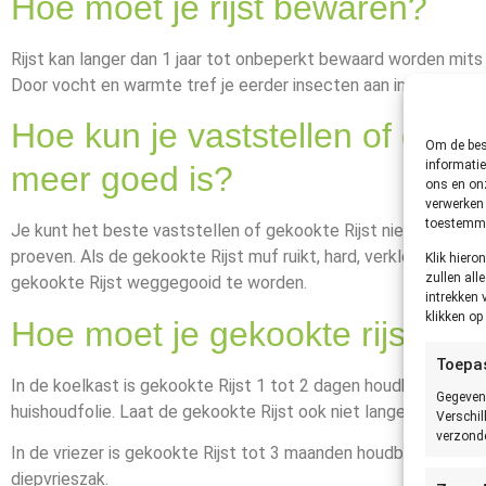
Hoe moet je rijst bewaren?
Rijst kan langer dan 1 jaar tot onbeperkt bewaard worden mits
Door vocht en warmte tref je eerder insecten aan in Rijst.
Hoe kun je vaststellen of gekook
Om de best
informatie
meer goed is?
ons en onz
verwerken 
toestemmin
Je kunt het beste vaststellen of gekookte Rijst niet meer goed
proeven. Als de gekookte Rijst muf ruikt, hard, verkleurd of be
Klik hier
zullen all
gekookte Rijst weggegooid te worden.
intrekken 
klikken o
Hoe moet je gekookte rijst be
Toepa
In de koelkast is gekookte Rijst 1 tot 2 dagen houdbaar, mits 
Gegeven
huishoudfolie. Laat de gekookte Rijst ook niet langer dan 2 uur
Verschil
verzonde
In de vriezer is gekookte Rijst tot 3 maanden houdbaar, mits s
diepvrieszak.