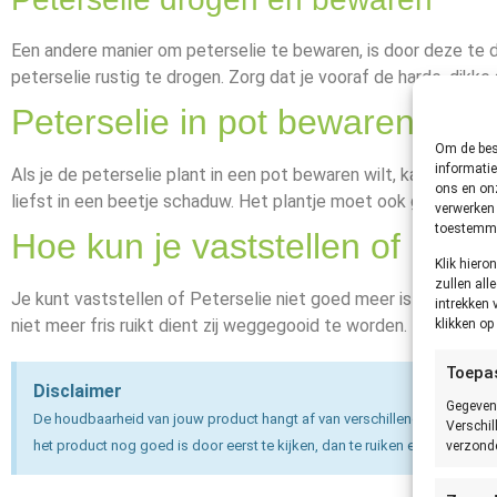
Een andere manier om peterselie te bewaren, is door deze te 
peterselie rustig te drogen. Zorg dat je vooraf de harde, dikke 
Peterselie in pot bewaren
Om de best
informatie
Als je de peterselie plant in een pot bewaren wilt, kan dat natu
ons en onz
liefst in een beetje schaduw. Het plantje moet ook genoeg rui
verwerken 
toestemmin
Hoe kun je vaststellen of Pete
Klik hier
zullen all
Je kunt vaststellen of Peterselie niet goed meer is door te kij
intrekken 
niet meer fris ruikt dient zij weggegooid te worden.
klikken o
Toepa
Disclaimer
Gegeven
De houdbaarheid van jouw product hangt af van verschillende factoren e
Verschil
het product nog goed is door eerst te kijken, dan te ruiken en dan pas te 
verzonde