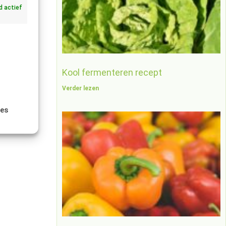
jd actief
Kool fermenteren recept
Verder lezen
ies