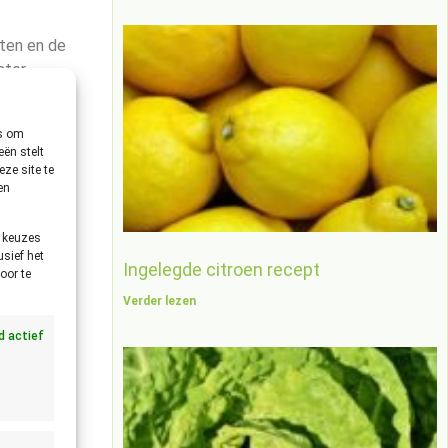
tten en de
ster.
es om
ën stelt
aan. Het
ze site te
en
e keuzes
usief het
Ingelegde citroen recept
eeft en
oor te
Verder lezen
jd actief
×
 vast of