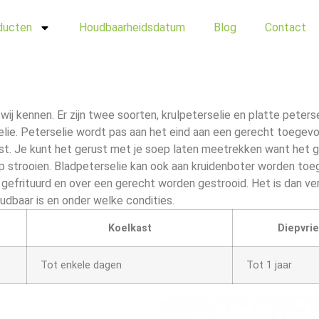
ducten
Houdbaarheidsdatum
Blog
Contact
wij kennen. Er zijn twee soorten, krulpeterselie en platte peterse
selie. Peterselie wordt pas aan het eind aan een gerecht toegev
est. Je kunt het gerust met je soep laten meetrekken want het 
soep strooien. Bladpeterselie kan ook aan kruidenboter worden t
 gefrituurd en over een gerecht worden gestrooid. Het is dan ve
udbaar is en onder welke condities.
Koelkast
Diepvri
Tot enkele dagen
Tot 1 jaar