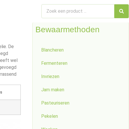
Bewaarmethoden
lie. De
Blancheren
oegd
geeft wel
Fermenteren
oegevoegd
rrassend
Invriezen
Jam maken
es
Pasteuriseren
Pekelen