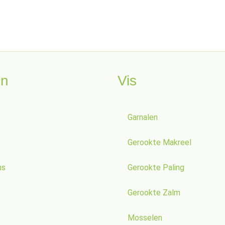
en
Vis
Garnalen
Gerookte Makreel
ns
Gerookte Paling
Gerookte Zalm
Mosselen