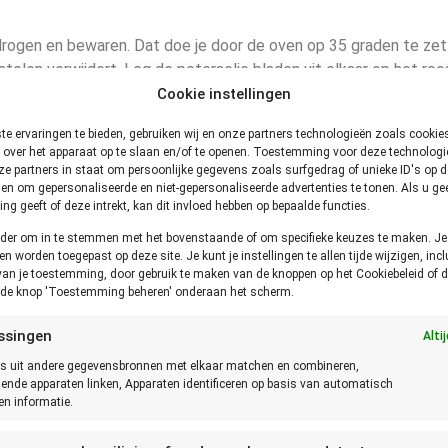
drogen en bewaren. Dat doe je door de oven op 35 graden te ze
stelen verwijdert. Leg de peterselie bladen uit elkaar op het roo
Cookie instellingen
e ervaringen te bieden, gebruiken wij en onze partners technologieën zoals cooki
 over het apparaat op te slaan en/of te openen. Toestemming voor deze technologie
urlijk ook. Zorg dat de peterselie niet in de volle zon komt te st
e partners in staat om persoonlijke gegevens zoals surfgedrag of unieke ID's op de
mte voor de wortels hebben. Dus een hoge pot is ideaal.
en om gepersonaliseerde en niet-gepersonaliseerde advertenties te tonen. Als u ge
g geeft of deze intrekt, kan dit invloed hebben op bepaalde functies.
rselie niet meer goed is?
onder om in te stemmen met het bovenstaande of om specifieke keuzes te maken. J
een worden toegepast op deze site. Je kunt je instellingen te allen tijde wijzigen, incl
ken, ruiken en proeven. Als de
Peterselie slap is, rotte plekjes h
van je toestemming, door gebruik te maken van de knoppen op het Cookiebeleid of d
p de knop 'Toestemming beheren' onderaan het scherm.
ssingen
Alti
s uit andere gegevensbronnen met elkaar matchen en combineren,
n kan daarom afwijken van de hier getoonde houdbaarheid! Stel daarom altijd
lende apparaten linken, Apparaten identificeren op basis van automatisch
proeven. Bij twijfel altijd het product weggooien.
n informatie.