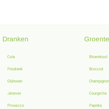
Dranken
Groent
Cola
Bloemkool
Frisdrank
Broccoli
Glühwein
Champigno
Jenever
Courgette
Prosecco
Paprika