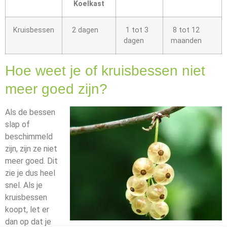
Koelkast
Kruisbessen
2 dagen
1 tot 3
8 tot 12
dagen
maanden
Hoe weet je of kruisbessen niet
meer goed zijn?
Als de bessen
slap of
beschimmeld
zijn, zijn ze niet
meer goed. Dit
zie je dus heel
snel. Als je
kruisbessen
koopt, let er
dan op dat je