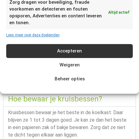
Zorg dragen voor beveiliging, fraude
bord of eventueel op een vel bakpapier. Als de kruisbessen
voorkomen en detecteren en fouten
bevroren zijn, kan je ze bij elkaar doen in een diepvrieszak of
Altijd actief
opsporen, Advertenties en content leveren
bakje.
en tonen.
Andere bessen
Lees meer over deze doeleinden
Rode bessen
Accepteren
Vlierbessen
Zwarte bes
Weigeren
Aalbes
Blauwe bessen
Beheer opties
Hoe bewaar je kruisbessen?
Kruisbessen bewaar je het beste in de koelkast. Daar
blijven ze 1 tot 3 dagen goed. Je kan ze dan het beste
in een papieren zak of bakje bewaren. Zorg dat ze niet
te dicht tegen elkaar aan liggen.