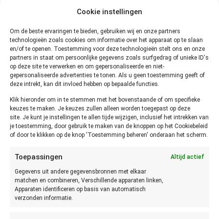
mooie, gave bessen koopt. Beschadigde en beurse bessen
Cookie instellingen
zullen snel bederven.
Om de beste ervaringen te bieden, gebruiken wij en onze partners
Hoe lang kun je kruisbessen
technologieën zoals cookies om informatie over het apparaat op te slaan
en/of te openen. Toestemming voor deze technologieën stelt ons en onze
bewaren?
partners in staat om persoonlijke gegevens zoals surfgedrag of unieke ID's
op deze site te verwerken en om gepersonaliseerde en niet-
gepersonaliseerde advertenties te tonen. Als u geen toestemming geeft of
Op de fruitschaal blijven kruisbessen 2 dagen goed. Zorg
deze intrekt, kan dit invloed hebben op bepaalde functies.
ervoor dat je de bessen niet te dicht op elkaar legt.
Klik hieronder om in te stemmen met het bovenstaande of om specifieke
Eventueel kan je er een keukenpapiertje onder leggen om
keuzes te maken. Je keuzes zullen alleen worden toegepast op deze
vocht op te nemen. Daardoor blijven ze langer goed.
site. Je kunt je instellingen te allen tijde wijzigen, inclusief het intrekken van
je toestemming, door gebruik te maken van de knoppen op het Cookiebeleid
In de koelkast blijven kruisbessen 1 tot 3 dagen goed. Ook
of door te klikken op de knop 'Toestemming beheren' onderaan het scherm.
hier geldt dat je moet zorgen dat ze vrij liggen. Anders gaan
Toepassingen
ze snel kneuzen en bederven.
Altijd actief
Gegevens uit andere gegevensbronnen met elkaar
Kruisbessen invriezen
matchen en combineren, Verschillende apparaten linken,
Apparaten identificeren op basis van automatisch
verzonden informatie.
Kruisbessen kan je goed invriezen. Zorg dat je de kruisbessen
in eerste instantie los van elkaar invriest. Dat kan op een plat