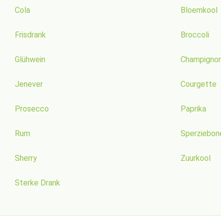
Cola
Bloemkool
Frisdrank
Broccoli
Glühwein
Champigno
Jenever
Courgette
Prosecco
Paprika
Rum
Sperziebon
Sherry
Zuurkool
Sterke Drank