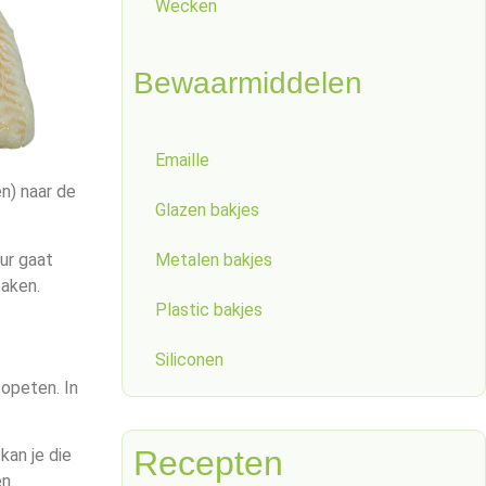
Wecken
Bewaarmiddelen
Emaille
n) naar de
Glazen bakjes
uur gaat
Metalen bakjes
zaken.
Plastic bakjes
Siliconen
 opeten. In
Recepten
kan je die
n.