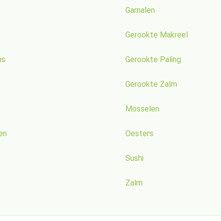
Garnalen
Gerookte Makreel
ns
Gerookte Paling
Gerookte Zalm
Mosselen
en
Oesters
Sushi
Zalm