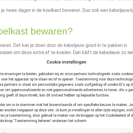
 je twee dagen in de koelkast bewaren. Dus ook een kabeljauwtj
koelkast bewaren?
waren. Dat kan je doen door de kabeljauw goed in te pakken in
 leggen om deze extra af te koelen. Dan blijft de kabeljauw zo la
Cookie instellingen
de vriezer bewaren?
e ervaringen te bieden, gebruiken wij en onze partners technologieën zoals cooki
 over het apparaat op te slaan en/of te openen. Toestemming voor deze technologie
e partners in staat om persoonlijke gegevens zoals surfgedrag of unieke ID's op de
hier is het belangrijk dat je de vis zo snel mogelijk gaat invriez
en om gepersonaliseerde en niet-gepersonaliseerde advertenties te tonen. Als u ge
g geeft of deze intrekt, kan dit invloed hebben op bepaalde functies.
k meteen. Wacht niet eerst een dag (of twee) voordat je gaat inv
onder om in te stemmen met het bovenstaande of om specifieke keuzes te maken. J
een worden toegepast op deze site. Je kunt je instellingen te allen tijde wijzigen, incl
van je toestemming, door gebruik te maken van de knoppen op het Cookiebeleid of d
nvriezen?
p de knop 'Toestemming beheren' onderaan het scherm.