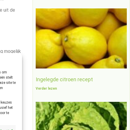
e uit de
ng mogelijk
es om
ën stelt
Ingelegde citroen recept
ze site te
en.
en
Verder lezen
riezen.
e keuzes
usief het
oor te