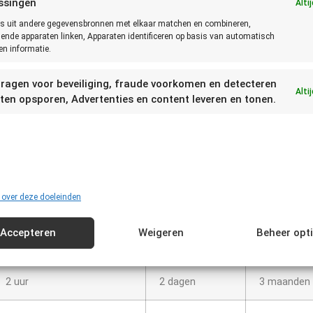
appen voor het beste resultaat.
ssingen
Alti
s uit andere gegevensbronnen met elkaar matchen en combineren,
na weer droog.
lende apparaten linken, Apparaten identificeren op basis van automatisch
n informatie.
 invriezen.
ragen voor beveiliging, fraude voorkomen en detecteren
Alti
 dag heeft gelegen, moet je niet meer invriezen.
ten opsporen, Advertenties en content leveren en tonen.
Buiten Koelkast
Koelkast
Vriez
 over deze doeleinden
2 uur
2 dagen
3 maanden
Accepteren
Weigeren
Beheer opt
1 jaar
1 jaar
n.v.t.
2 uur
2 dagen
3 maanden