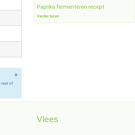
Paprika fermenteren recept
Verder lezen
×
 vast of
Vlees