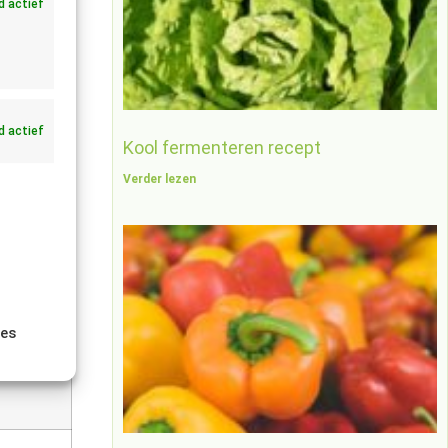
jd actief
jd actief
Kool fermenteren recept
Verder lezen
er
ies