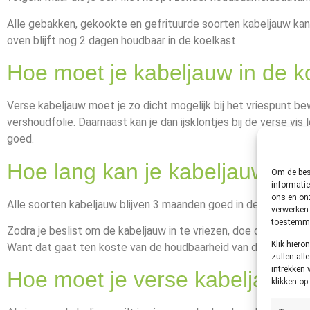
Alle gebakken, gekookte en gefrituurde soorten kabeljauw kan
oven blijft nog 2 dagen houdbaar in de koelkast.
Hoe moet je kabeljauw in de 
Verse kabeljauw moet je zo dicht mogelijk bij het vriespunt be
vershoudfolie. Daarnaast kan je dan ijsklontjes bij de verse vis
goed.
Hoe lang kan je kabeljauw in 
Om de best
informatie
ons en onz
Alle soorten kabeljauw blijven 3 maanden goed in de vriezer. Ook 
verwerken 
toestemmin
Zodra je beslist om de kabeljauw in te vriezen, doe dat dan oo
Klik hier
Want dat gaat ten koste van de houdbaarheid van de vis.
zullen all
intrekken 
Hoe moet je verse kabeljauw i
klikken o