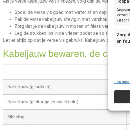
Als je verse kabeljauw wilt invriezen, volg dan de volgende st
Toepa
Gegeven
Spoel de verse vis goed met water af en dep deze daar
Verschil
Pak de verse kabeljauw stevig in met vershoudfolie.
verzonde
Zorg dat je de kabeljauw in moten of filets verpakt.
Leg de stukken los in de vriezer zodat ze zo snel mogelijk
Zorg d
Let er altijd op dat je verse vis gebruikt. Kabeljauw die al een
en fou
Kabeljauw bewaren, de cijfers:
Lees meer
Bakkeljauw (gebakken)
Bakkeljauw (gedroogd en ongekookt)
Kibbeling