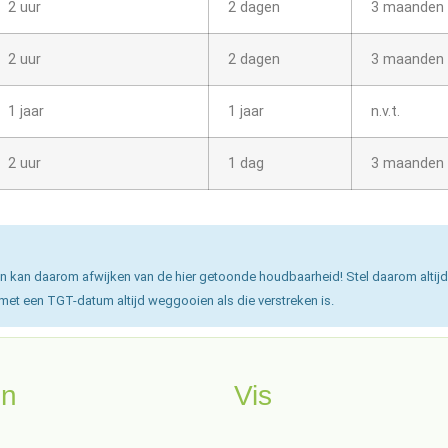
2 uur
2 dagen
3 maanden
2 uur
2 dagen
3 maanden
1 jaar
1 jaar
n.v.t.
2 uur
1 dag
3 maanden
n kan daarom afwijken van de hier getoonde houdbaarheid! Stel daarom altijd
 met een TGT-datum altijd weggooien als die verstreken is.
en
Vis