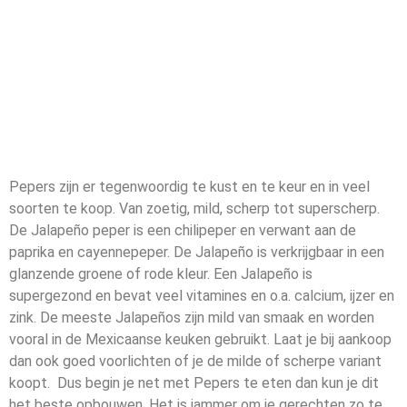
Pepers zijn er tegenwoordig te kust en te keur en in veel
soorten te koop. Van zoetig, mild, scherp tot superscherp.
De Jalapeño peper is een chilipeper en verwant aan de
paprika en cayennepeper. De Jalapeño is verkrijgbaar in een
glanzende groene of rode kleur. Een Jalapeño is
supergezond en bevat veel vitamines en o.a. calcium, ijzer en
zink. De meeste Jalapeños zijn mild van smaak en worden
vooral in de Mexicaanse keuken gebruikt. Laat je bij aankoop
dan ook goed voorlichten of je de milde of scherpe variant
koopt. Dus begin je net met Pepers te eten dan kun je dit
het beste opbouwen. Het is jammer om je gerechten zo te