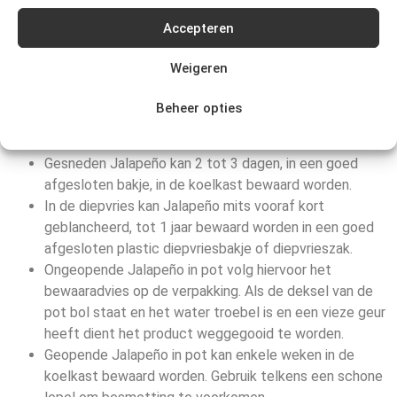
product weggegooid te worden.
Accepteren
Hoe lang kun je Jalapeño
Weigeren
bewaren?
Beheer opties
Hele Jalapeño kan 1 week in de groentelade van je
koelkast bewaard worden in een papieren of open zak.
Gesneden Jalapeño kan 2 tot 3 dagen, in een goed
afgesloten bakje, in de koelkast bewaard worden.
In de diepvries kan Jalapeño mits vooraf kort
geblancheerd, tot 1 jaar bewaard worden in een goed
afgesloten plastic diepvriesbakje of diepvrieszak.
Ongeopende Jalapeño in pot volg hiervoor het
bewaaradvies op de verpakking. Als de deksel van de
pot bol staat en het water troebel is en een vieze geur
heeft dient het product weggegooid te worden.
Geopende Jalapeño in pot kan enkele weken in de
koelkast bewaard worden. Gebruik telkens een schone