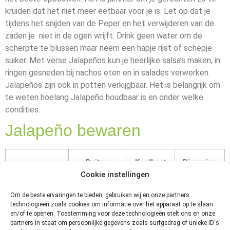
kruiden dat het niet meer eetbaar voor je is. Let op dat je
tijdens het snijden van de Peper en het verwijderen van de
zaden je niet in de ogen wrijft. Drink geen water om de
scherpte te blussen maar neem een hapje rijst of schepje
suiker. Met verse Jalapeños kun je heerlijke salsa’s maken, in
ringen gesneden bij nachos eten en in salades verwerken.
Jalapeños zijn ook in potten verkijgbaar. Het is belangrijk om
te weten hoelang Jalapeño houdbaar is en onder welke
condities.
Jalapeño bewaren
Buiten
Koelkast
Diepvries
Koelkast
Cookie instellingen
Om de beste ervaringen te bieden, gebruiken wij en onze partners
Jalapeño
1 week
2 tot 3
6
technologieën zoals cookies om informatie over het apparaat op te slaan
(vers)
dagen
maanden
en/of te openen. Toestemming voor deze technologieën stelt ons en onze
partners in staat om persoonlijke gegevens zoals surfgedrag of unieke ID's