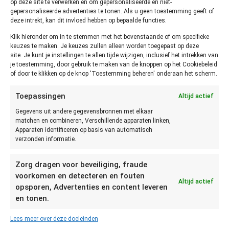
op deze site te verwerken en om gepersonaliseerde en niet-
Jalapeño (in
ongeopend:
enkele
n.v.t.
gepersonaliseerde advertenties te tonen. Als u geen toestemming geeft of
blik / pot)
THT
weken
deze intrekt, kan dit invloed hebben op bepaalde functies.
Klik hieronder om in te stemmen met het bovenstaande of om specifieke
Hoe kun je vaststellen of
keuzes te maken. Je keuzes zullen alleen worden toegepast op deze
site. Je kunt je instellingen te allen tijde wijzigen, inclusief het intrekken van
Jalapeño niet meer goed is?
je toestemming, door gebruik te maken van de knoppen op het Cookiebeleid
of door te klikken op de knop 'Toestemming beheren' onderaan het scherm.
Je kunt het
Toepassingen
Altijd actief
beste
Gegevens uit andere gegevensbronnen met elkaar
vaststellen of
matchen en combineren, Verschillende apparaten linken,
Jalapeño niet
Apparaten identificeren op basis van automatisch
meer goed is
verzonden informatie.
door te zien,
ruiken en
Zorg dragen voor beveiliging, fraude
proeven. Als de
voorkomen en detecteren en fouten
Altijd actief
opsporen, Advertenties en content leveren
Jalapeño rotte
en tonen.
plekken heeft, beschadigd, slap, of beschimmeld is dient zij
weggegooid te worden. Als het water in de pot met
Lees meer over deze doeleinden
Jalapeños troebel is en niet meer goed ruikt dan dient het