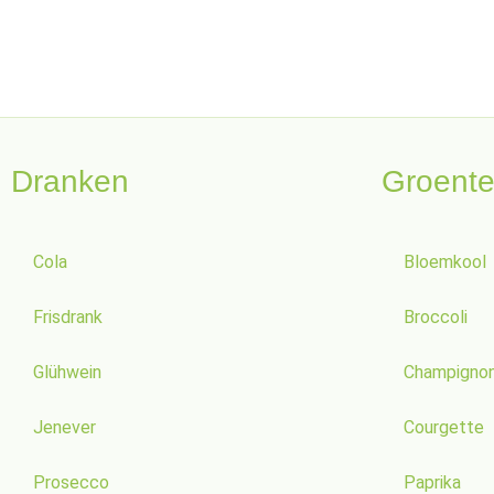
Dranken
Groent
Cola
Bloemkool
Frisdrank
Broccoli
Glühwein
Champigno
Jenever
Courgette
Prosecco
Paprika