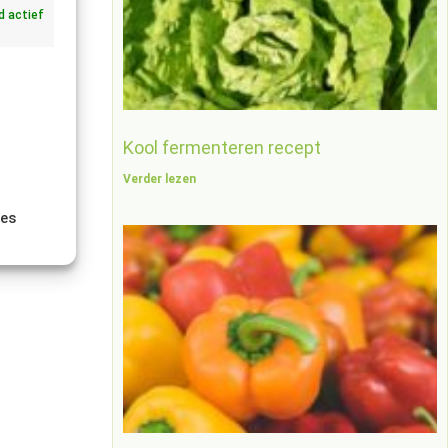
jd actief
Kool fermenteren recept
Verder lezen
ies