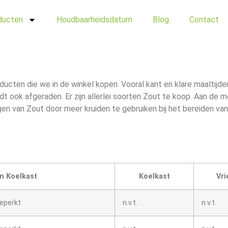
ducten
Houdbaarheidsdatum
Blog
Contact
oducten die we in de winkel kopen. Vooral kant en klare maaltijde
t ook afgeraden. Er zijn allerlei soorten Zout te koop. Aan de 
van Zout door meer kruiden te gebruiken bij het bereiden van
n Koelkast
Koelkast
Vri
eperkt
n.v.t.
n.v.t.