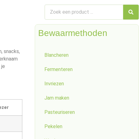
Bewaarmethoden
n, snacks,
Blancheren
merknaam
 je
Fermenteren
Invriezen
Jam maken
ezer
Pasteuriseren
Pekelen