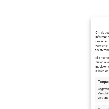
Om de best
informatie
ons en onz
verwerken 
toestemmin
Klik hier
zullen all
intrekken 
klikken o
Toepa
Gegeven
Verschil
verzonde