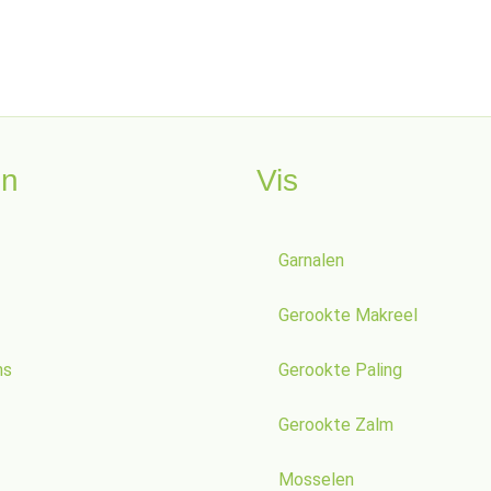
en
Vis
Garnalen
Gerookte Makreel
ns
Gerookte Paling
Gerookte Zalm
Mosselen