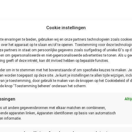
Cookie instellingen
e ervaringen te bieden, gebruiken wij en onze partners technologieën zoals cooki
 over het apparaat op te slaan en/of te openen. Toestemming voor deze technologie
e partners in staat om persoonlijke gegevens zoals surfgedrag of unieke ID's op de
en om gepersonaliseerde en niet-gepersonaliseerde advertenties te tonen. Als u ge
g geeft of deze intrekt, kan dit invloed hebben op bepaalde functies.
onder om in te stemmen met het bovenstaande of om specifieke keuzes te maken. J
een worden toegepast op deze site. Je kunt je instellingen te allen tijde wijzigen, incl
van je toestemming, door gebruik te maken van de knoppen op het Cookiebeleid of d
p de knop 'Toestemming beheren' onderaan het scherm.
ssingen
Alti
s uit andere gegevensbronnen met elkaar matchen en combineren,
lende apparaten linken, Apparaten identificeren op basis van automatisch
n informatie.