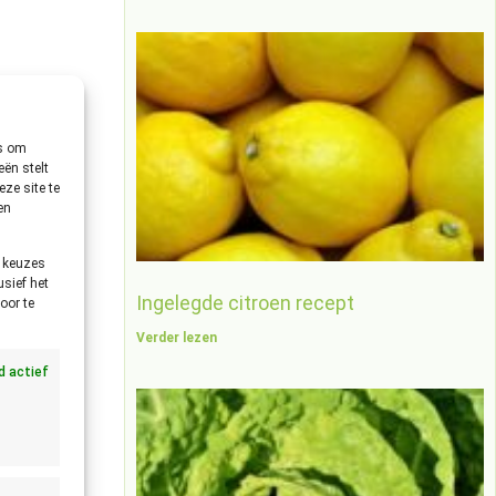
es om
ën stelt
ze site te
en
e keuzes
usief het
Ingelegde citroen recept
oor te
Verder lezen
jd actief