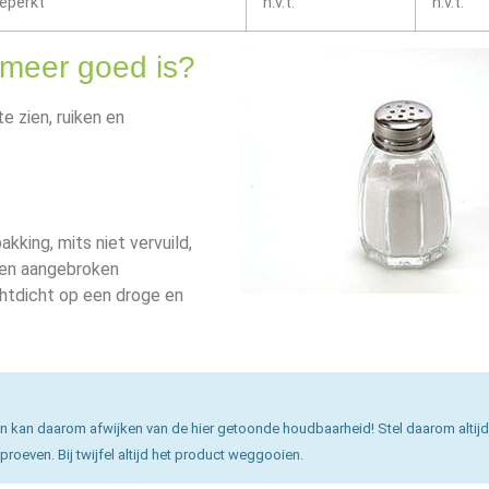
eperkt
n.v.t.
n.v.t.
t meer goed is?
e zien, ruiken en
kking, mits niet vervuild,
een aangebroken
htdicht op een droge en
n kan daarom afwijken van de hier getoonde houdbaarheid! Stel daarom altijd
proeven. Bij twijfel altijd het product weggooien.