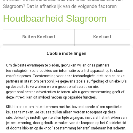
Slagroom? Dat is afhankelijk van de volgende factoren:
Houdbaarheid Slagroom
Buiten Koelkast
Koelkast
Ongeopende Houdbare
Geopende Slagroom 4
Cookie instellingen
Slagroom volg bewaaradvies en
tot 6 dagen Geopende
houdbaarheidsdatum
bus Spuitroom volg
Om de beste ervaringen te bieden, gebruiken wij en onze partners
technologieën zoals cookies om informatie over het apparaat op te slaan
Ongeopende bus Spuitroom
bewaaradvies en
en/of te openen. Toestemming voor deze technologieën stelt ons en onze
volg bewaaradvies en
houdbaarheidsdatum
partners in staat om persoonlijke gegevens zoals surfgedrag of unieke ID's
houdbaarheidsdatum
op de bus
op deze site te verwerken en om gepersonaliseerde en niet-
gepersonaliseerde advertenties te tonen. Als u geen toestemming geeft of
deze intrekt, kan dit invloed hebben op bepaalde functies.
Hoe
Klik hieronder om in te stemmen met het bovenstaande of om specifieke
kun je
keuzes te maken. Je keuzes zullen alleen worden toegepast op deze
site. Je kunt je instellingen te allen tijde wijzigen, inclusief het intrekken van
je toestemming, door gebruik te maken van de knoppen op het Cookiebeleid
of door te klikken op de knop 'Toestemming beheren' onderaan het scherm.