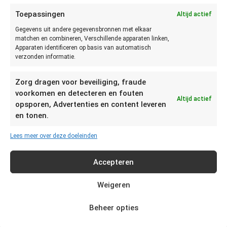
Toepassingen
Altijd actief
Gegevens uit andere gegevensbronnen met elkaar
matchen en combineren, Verschillende apparaten linken,
vaststellen of Slagroom niet
Apparaten identificeren op basis van automatisch
verzonden informatie.
meer goed is?
Zorg dragen voor beveiliging, fraude
Je kunt het beste vaststellen of Slagroom niet meer goed is
voorkomen en detecteren en fouten
Altijd actief
opsporen, Advertenties en content leveren
door te zien, ruiken en proeven. Als de Slagroom dikke
en tonen.
brokken heeft en zuur smaakt dient de Slagroom
weggegooid te worden.
Lees meer over deze doeleinden
Hoe moet je Slagroom
Accepteren
bewaren?
Weigeren
In de koelkast kan geopende Slagroom 4 tot 6 dagen
bewaard worden. Bewaar een restje Slagroom in een
Beheer opties
gesloten flesje of pakje. Geopende Spuitroom volg het