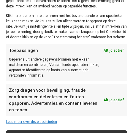
gepersonaliseerde advertenties te tonen. Als u geen toestemming geeft of
deze intrekt, kan dit invloed hebben op bepaalde functies.
Klik hieronder om in te stemmen met het bovenstaande of om specifieke
keuzes te maken. Je keuzes zullen alleen worden toegepast op deze
vaststellen of rosbief niet meer
site. Je kunt je instellingen te allen tijde wijzigen, inclusief het intrekken van
je toestemming, door gebruik te maken van de knoppen op het Cookiebeleid
goed is?
of door te klikken op de knop 'Toestemming beheren' onderaan het scherm.
Toepassingen
Altijd actief
Je kunt het beste vaststellen of de Rosbief niet meer goed
is door te zien, ruiken en proeven. Als de Rosbief grauw,
Gegevens uit andere gegevensbronnen met elkaar
matchen en combineren, Verschillende apparaten linken,
plakkerig, zuur of vreemd ruikt dient zij weggegooid te
Apparaten identificeren op basis van automatisch
worden.
verzonden informatie.
Hoe moet je rosbief bewaren?
Zorg dragen voor beveiliging, fraude
voorkomen en detecteren en fouten
Onbereide en bereide Rosbief kan in een afgesloten
Altijd actief
opsporen, Advertenties en content leveren
bewaardoos tot 2 dagen onderin je koelkast, met een
en tonen.
temperatuur van 4 graden, bewaard worden.
Lees meer over deze doeleinden
Onbereide Rosbief kan tot 9 maanden in de vriezer, met een