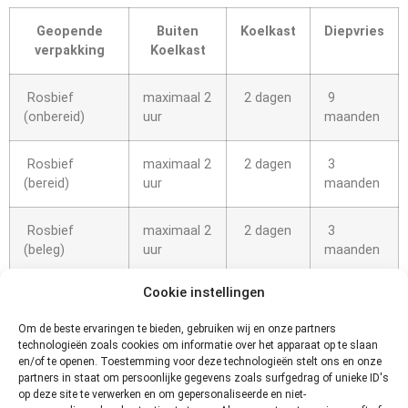
Geopende
Buiten
Koelkast
Diepvries
verpakking
Koelkast
Rosbief
maximaal 2
2 dagen
9
(onbereid)
uur
maanden
Rosbief
maximaal 2
2 dagen
3
(bereid)
uur
maanden
Rosbief
maximaal 2
2 dagen
3
(beleg)
uur
maanden
Cookie instellingen
Hoe kun
Om de beste ervaringen te bieden, gebruiken wij en onze partners
je
technologieën zoals cookies om informatie over het apparaat op te slaan
en/of te openen. Toestemming voor deze technologieën stelt ons en onze
partners in staat om persoonlijke gegevens zoals surfgedrag of unieke ID's
op deze site te verwerken en om gepersonaliseerde en niet-