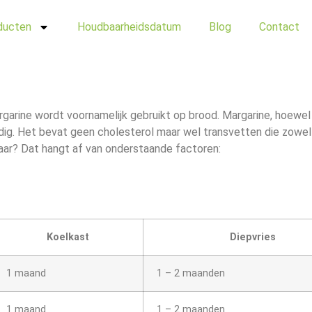
ducten
Houdbaarheidsdatum
Blog
Contact
argarine wordt voornamelijk gebruikt op brood. Margarine, hoewel
rdig. Het bevat geen cholesterol maar wel transvetten die zowel
aar? Dat hangt af van onderstaande factoren:
Koelkast
Diepvries
1 maand
1 – 2 maanden
1 maand
1 – 2 maanden