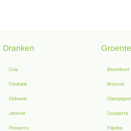
Dranken
Groent
Cola
Bloemkool
Frisdrank
Broccoli
Glühwein
Champigno
Jenever
Courgette
Prosecco
Paprika