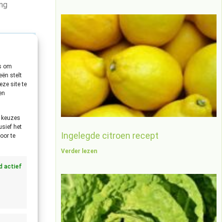
ang
×
 vast of
es om
ën stelt
ze site te
en
e keuzes
usief het
Ingelegde citroen recept
oor te
Verder lezen
jd actief