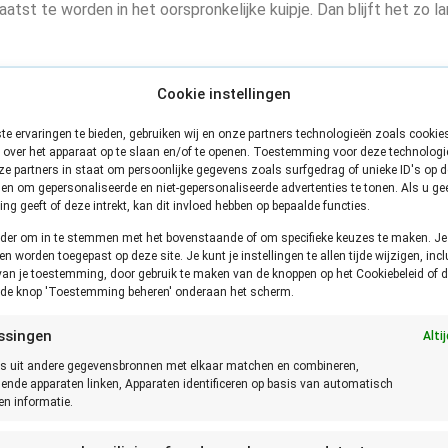
atst te worden in het oorspronkelijke kuipje. Dan blijft het zo l
Cookie instellingen
n kan daarom afwijken van de hier getoonde houdbaarheid! Stel daarom altijd
e ervaringen te bieden, gebruiken wij en onze partners technologieën zoals cooki
proeven. Bij twijfel altijd het product weggooien.
 over het apparaat op te slaan en/of te openen. Toestemming voor deze technologie
e partners in staat om persoonlijke gegevens zoals surfgedrag of unieke ID's op de
en om gepersonaliseerde en niet-gepersonaliseerde advertenties te tonen. Als u ge
g geeft of deze intrekt, kan dit invloed hebben op bepaalde functies.
onder om in te stemmen met het bovenstaande of om specifieke keuzes te maken. J
een worden toegepast op deze site. Je kunt je instellingen te allen tijde wijzigen, incl
van je toestemming, door gebruik te maken van de knoppen op het Cookiebeleid of d
p de knop 'Toestemming beheren' onderaan het scherm.
ssingen
Alti
s uit andere gegevensbronnen met elkaar matchen en combineren,
lende apparaten linken, Apparaten identificeren op basis van automatisch
n informatie.