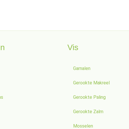
en
Vis
Garnalen
Gerookte Makreel
ns
Gerookte Paling
Gerookte Zalm
Mosselen