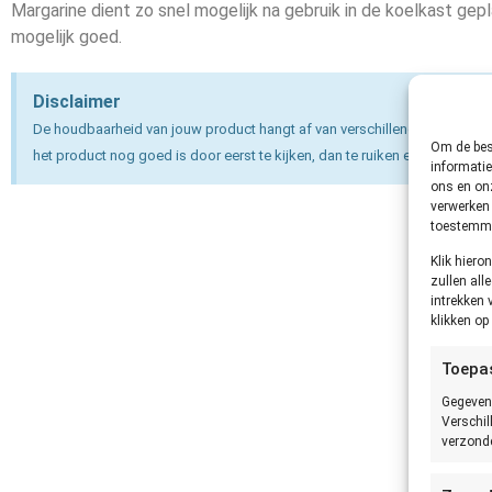
Margarine dient zo snel mogelijk na gebruik in de koelkast gepla
mogelijk goed.
Disclaimer
De houdbaarheid van jouw product hangt af van verschillende factoren e
Om de best
het product nog goed is door eerst te kijken, dan te ruiken en dan pas te 
informatie
ons en onz
verwerken 
toestemmin
Klik hier
zullen all
intrekken 
klikken o
Toepa
Gegeven
Verschil
verzonde