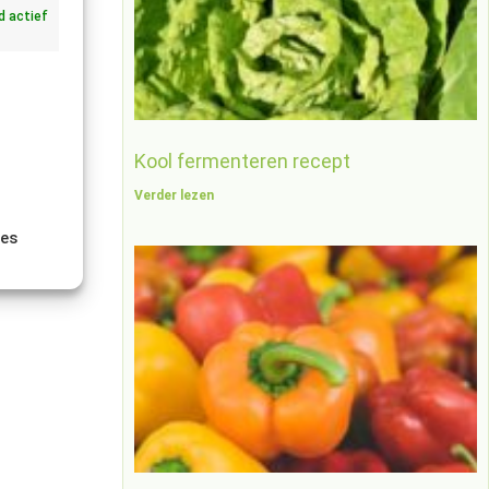
jd actief
Kool fermenteren recept
Verder lezen
ies