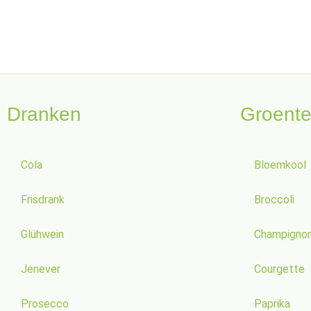
Dranken
Groent
Cola
Bloemkool
Frisdrank
Broccoli
Glühwein
Champigno
Jenever
Courgette
Prosecco
Paprika