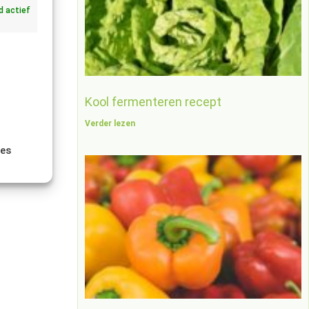
jd actief
Kool fermenteren recept
Verder lezen
ies