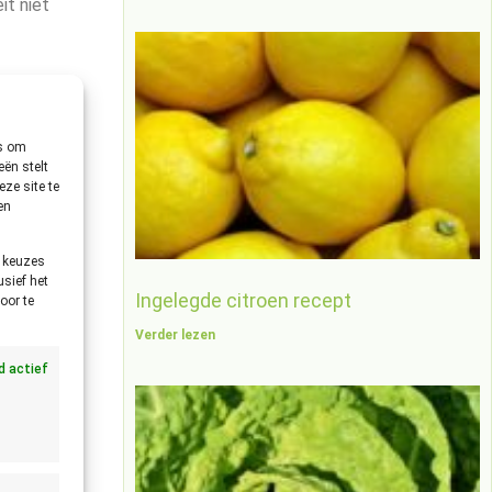
it niet
ren.
es om
ën stelt
ze site te
en
e keuzes
×
usief het
Ingelegde citroen recept
oor te
 vast of
Verder lezen
jd actief