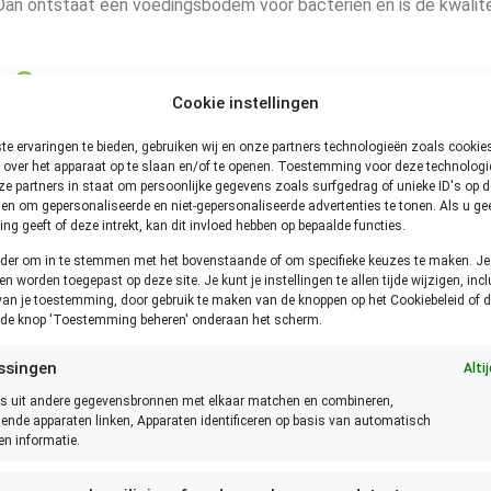
n ontstaat een voedingsbodem voor bacteriën en is de kwalite
n?
Cookie instellingen
 Het plastic van het flesje kan bij deze temperaturen verslechte
e ervaringen te bieden, gebruiken wij en onze partners technologieën zoals cooki
 het plastic.
 over het apparaat op te slaan en/of te openen. Toestemming voor deze technologie
e partners in staat om persoonlijke gegevens zoals surfgedrag of unieke ID's op de
og. Denk hierbij aan een voorraadkast of de bijkeuken.
en om gepersonaliseerde en niet-gepersonaliseerde advertenties te tonen. Als u ge
g geeft of deze intrekt, kan dit invloed hebben op bepaalde functies.
onder om in te stemmen met het bovenstaande of om specifieke keuzes te maken. J
een worden toegepast op deze site. Je kunt je instellingen te allen tijde wijzigen, incl
van je toestemming, door gebruik te maken van de knoppen op het Cookiebeleid of d
n kan daarom afwijken van de hier getoonde houdbaarheid! Stel daarom altijd
p de knop 'Toestemming beheren' onderaan het scherm.
proeven. Bij twijfel altijd het product weggooien.
ssingen
Alti
s uit andere gegevensbronnen met elkaar matchen en combineren,
lende apparaten linken, Apparaten identificeren op basis van automatisch
n informatie.