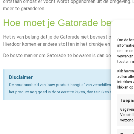
ontstaan omdat er vocht wordt opgenomen uit de omgeving. Da
meer te garanderen.
Hoe moet je Gatorade beware
Het is van belang dat je de Gatorade niet bevriest of opwarmt.
Om de best
Hierdoor komen er andere stoffen in het drankje en soms zelfs
informatie
ons en onz
De beste manier om Gatorade te bewaren is dan ook koel en dro
verwerken 
toestemmin
Klik hier
zullen all
Disclaimer
intrekken 
De houdbaarheid van jouw product hangt af van verschillende factoren e
klikken o
het product nog goed is door eerst te kijken, dan te ruiken en dan pas te 
Toepa
Gegeven
Verschil
verzonde