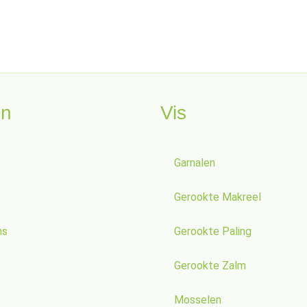
en
Vis
Garnalen
Gerookte Makreel
ns
Gerookte Paling
Gerookte Zalm
Mosselen