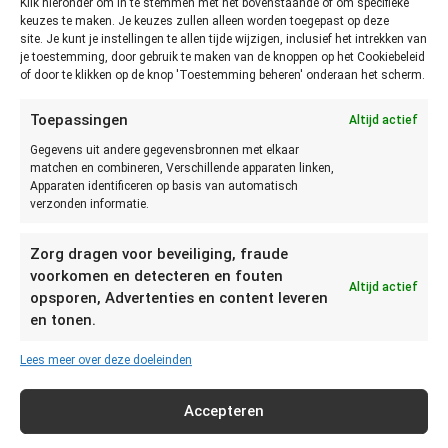
Klik hieronder om in te stemmen met het bovenstaande of om specifieke
keuzes te maken. Je keuzes zullen alleen worden toegepast op deze
Hoe lang kun je druiven bewaren
site. Je kunt je instellingen te allen tijde wijzigen, inclusief het intrekken van
je toestemming, door gebruik te maken van de knoppen op het Cookiebeleid
in de koelkast?
of door te klikken op de knop 'Toestemming beheren' onderaan het scherm.
In de koelkast kunnen druiven 1 tot 7 dagen bewaard worden
Toepassingen
Altijd actief
mits droog en onbeschadigd en verpakt in een papieren zak.
Gegevens uit andere gegevensbronnen met elkaar
matchen en combineren, Verschillende apparaten linken,
Hoe lang kun je druiven bewaren
Apparaten identificeren op basis van automatisch
verzonden informatie.
in de diepvries?
Zorg dragen voor beveiliging, fraude
In de vriezer blijven druiven 8 tot 12 maanden goed. Je kan
voorkomen en detecteren en fouten
de pitjes verwijderen voordat je de druiven invriest, maar je
Altijd actief
opsporen, Advertenties en content leveren
kan ze ook geheel invriezen.
en tonen.
Bevroren druiven kun je leuk gebruiken als ijsklontje in een
Lees meer over deze doeleinden
zomers drankje. Bijvoorbeeld sangria, of gewoon in een glas
water.
Accepteren
Hoe lang kun je witte druiven