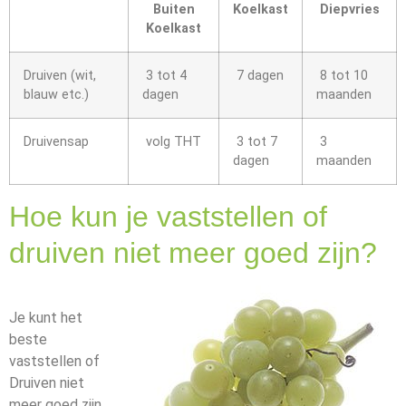
Buiten
Koelkast
Diepvries
Koelkast
Druiven (wit,
3 tot 4
7 dagen
8 tot 10
blauw etc.)
dagen
maanden
Druivensap
volg THT
3 tot 7
3
dagen
maanden
Hoe kun je vaststellen of
druiven niet meer goed zijn?
Je kunt het
beste
vaststellen of
Druiven niet
meer goed zijn