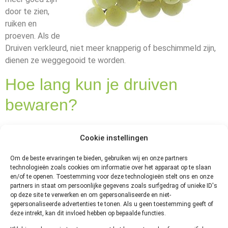
door te zien,
ruiken en
proeven. Als de
Druiven verkleurd, niet meer knapperig of beschimmeld zijn,
dienen ze weggegooid te worden.
Hoe lang kun je druiven
bewaren?
Druiven kun je op drie manieren bewaren:
Cookie instellingen
Op een fruitschaal.
Om de beste ervaringen te bieden, gebruiken wij en onze partners
In de koelkast.
technologieën zoals cookies om informatie over het apparaat op te slaan
Ingevroren in de diepvries.
en/of te openen. Toestemming voor deze technologieën stelt ons en onze
Druiven kunnen 3 tot 4 dagen op de fruitschaal bewaard
partners in staat om persoonlijke gegevens zoals surfgedrag of unieke ID's
op deze site te verwerken en om gepersonaliseerde en niet-
worden, mits zij niet vochtig of beschadigd zijn. Daarom is
gepersonaliseerde advertenties te tonen. Als u geen toestemming geeft of
het verstandig ze op een ruime schotel bekleed met
deze intrekt, kan dit invloed hebben op bepaalde functies.
keukenpapier te leggen. Of in een papieren zak te bewaren.