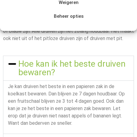
Weigeren
bewaren?
Beheer opties
Het maakt voor de houdbaarheid niks uit of druiven wit, rood
of blauw zijn. Alle druiven zijn net zolang houdbaar. Het maakt
ook niet uit of het pitloze druiven zijn of druiven met pit.
Hoe kan ik het beste druiven
bewaren?
Je kan druiven het beste in een papieren zak in de
koelkast bewaren. Dan blijven ze 7 dagen houdbaar. Op
een fruitschaal blijven ze 3 tot 4 dagen goed. Ook dan
kan je ze het beste in een papieren zak bewaren. Let
erop dat je druiven niet naast appels of bananen legt.
Want dan bederven ze sneller.