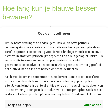
Hoe lang kun je blauwe bessen
bewaren?
De blauwe bes kan je op de fruitschaal ongeveer een dag
Cookie instellingen
bewaren. Zorg ervoor dat ze niet vochtig worden, dan
worden ze namelijk snel slap en gaan ze schimmelen.
Om de beste ervaringen te bieden, gebruiken wij en onze partners
Daarvoor kan je ze het beste in een papieren zak bewaren. Of
technologieën zoals cookies om informatie over het apparaat op te slaan
leg er een vel keukenpapier onder.
en/of te openen. Toestemming voor deze technologieën stelt ons en onze
partners in staat om persoonlijke gegevens zoals surfgedrag of unieke ID's
Blauwe bessen in de koelkast bewaren doe je zo’n 3 dagen.
op deze site te verwerken en om gepersonaliseerde en niet-
gepersonaliseerde advertenties te tonen. Als u geen toestemming geeft of
Ook dan geldt dat je goed moet zorgen dat ze niet vochtig
deze intrekt, kan dit invloed hebben op bepaalde functies.
worden. Bewaar ze in een papieren zak of leg er een vel
Klik hieronder om in te stemmen met het bovenstaande of om specifieke
keukenpapier onder.
keuzes te maken. Je keuzes zullen alleen worden toegepast op deze
site. Je kunt je instellingen te allen tijde wijzigen, inclusief het intrekken van
Blauwe bessen invriezen
je toestemming, door gebruik te maken van de knoppen op het Cookiebeleid
of door te klikken op de knop 'Toestemming beheren' onderaan het scherm.
Blauwe bessen kan je goed invriezen. In de vriezer blijven ze
Toepassingen
Altijd actief
ongeveer 8 tot 12 maanden houdbaar. Het is wel belangrijk