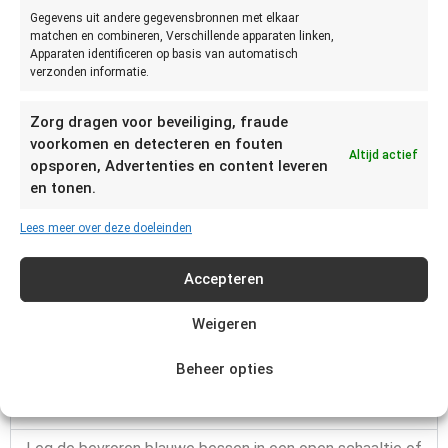
dat je ze los van elkaar invriest. Anders gaan ze aan elkaar
Gegevens uit andere gegevensbronnen met elkaar
matchen en combineren, Verschillende apparaten linken,
plakken. Dat is niet erg als je er jam of iets van wilt maken.
Apparaten identificeren op basis van automatisch
verzonden informatie.
Je vriest blauwe bessen los in door ze plat op een bord te
leggen of op een vel bakpapier. Na drie tot vier uur zijn ze
Zorg dragen voor beveiliging, fraude
bevroren en kan je ze bij elkaar bewaren. Kies dan voor een
voorkomen en detecteren en fouten
goed diepvrieszakje of bakje.
Altijd actief
opsporen, Advertenties en content leveren
en tonen.
Andere bessen
Lees meer over deze doeleinden
Bosbes
Bramen
Accepteren
Cranberry
Framboos
Weigeren
Goijibes
Beheer opties
Hoe blauwe bessen ontdooien?