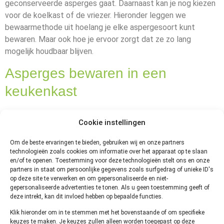
geconserveerde asperges gaat. Daarnaast kan je nog kiezen
voor de koelkast of de vriezer. Hieronder leggen we
bewaarmethode uit hoelang je elke aspergesoort kunt
bewaren. Maar ook hoe je ervoor zorgt dat ze zo lang
mogelijk houdbaar blijven.
Asperges bewaren in een
keukenkast
Ongeopend in glas of blik kunnen asperges meer dan 1 jaar
Cookie instellingen
bewaard worden. Als het deksel van de pot asperges gaat
bol staan, zijn de asperges niet meer goed. Hetzelfde geldt
Om de beste ervaringen te bieden, gebruiken wij en onze partners
voor het blik met asperges. Als dat bol staat, zijn ze niet
technologieën zoals cookies om informatie over het apparaat op te slaan
en/of te openen. Toestemming voor deze technologieën stelt ons en onze
meer goed. Dat geldt dus ook voor ongeopende blikken en
partners in staat om persoonlijke gegevens zoals surfgedrag of unieke ID's
potten! Er kan altijd iets gebeuren waardoor de houdbaarheid
op deze site te verwerken en om gepersonaliseerde en niet-
beïnvloed is.
gepersonaliseerde advertenties te tonen. Als u geen toestemming geeft of
deze intrekt, kan dit invloed hebben op bepaalde functies.
Als de
THT datum verlopen
is, kan je kijken of het deksel of
Klik hieronder om in te stemmen met het bovenstaande of om specifieke
blik bol staan. Als dat niet zo is, kan je de verpakking openen.
keuzes te maken. Je keuzes zullen alleen worden toegepast op deze