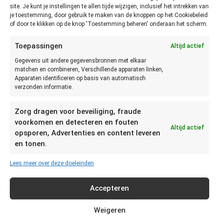
Ruik en kijk goed of het nog houdbaar is. Als het bedorven
site. Je kunt je instellingen te allen tijde wijzigen, inclusief het intrekken van
je toestemming, door gebruik te maken van de knoppen op het Cookiebeleid
ruikt, beschimmeld is, of er gewoonweg niet goed uitziet, is
of door te klikken op de knop 'Toestemming beheren' onderaan het scherm.
het bedorven. In andere gevallen kan je het vaak nog eten.
Toepassingen
Altijd actief
Asperges bewaren in koelkast
Gegevens uit andere gegevensbronnen met elkaar
matchen en combineren, Verschillende apparaten linken,
Geopende asperges in blik of glas kunnen tot 2 dagen in de
Apparaten identificeren op basis van automatisch
koelkast bewaard worden. Zorg ervoor dat je de asperges
verzonden informatie.
dan goed afgesloten bewaart. Bijvoorbeeld in het potje
waarin je ze gekocht hebt. Asperges uit blik kan je het beste
Zorg dragen voor beveiliging, fraude
bewaren in een vershoudbakje. Zorg dat je de asperges met
voorkomen en detecteren en fouten
Altijd actief
een schone lepel of vork opschept.
opsporen, Advertenties en content leveren
en tonen.
Verse asperges kunnen tot 2 dagen in de koelkast bewaard
worden. Het maakt eigenlijk niet uit of ze wit of groen zijn.
Lees meer over deze doeleinden
De witte asperges dienen onder een vochtige, schone doek
in de groentelade van je koelkast bewaard te worden om
Accepteren
uitdrogen te voorkomen. Groene asperges kunnen tot 2
dagen in de groentelade van je koelkast bewaard worden.
Weigeren