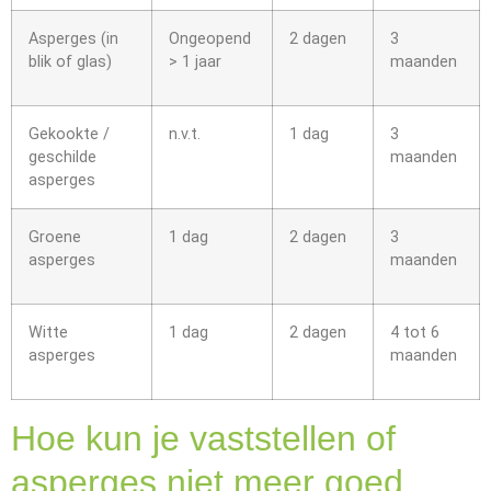
Asperges (in
Ongeopend
2 dagen
3
blik of glas)
> 1 jaar
maanden
Gekookte /
n.v.t.
1 dag
3
geschilde
maanden
asperges
Groene
1 dag
2 dagen
3
asperges
maanden
Witte
1 dag
2 dagen
4 tot 6
asperges
maanden
Hoe kun je vaststellen of
asperges niet meer goed