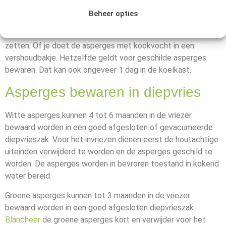
Gekookte asperges bewaren, kan ongeveer 1 dag in de
Beheer opties
koelkast. Let er dan op dat je ze in het kookvocht bewaart.
Je kan bijvoorbeeld het pannetje afgedekt in de koelkast
zetten. Of je doet de asperges met kookvocht in een
vershoudbakje. Hetzelfde geldt voor geschilde asperges
bewaren. Dat kan ook ongeveer 1 dag in de koelkast.
Asperges bewaren in diepvries
Witte asperges kunnen 4 tot 6 maanden in de vriezer
bewaard worden in een goed afgesloten of gevacumeerde
diepvrieszak. Voor het invriezen dienen eerst de houtachtige
uiteinden verwijderd te worden en de asperges geschild te
worden. De asperges worden in bevroren toestand in kokend
water bereid.
Groene asperges kunnen tot 3 maanden in de vriezer
bewaard worden in een goed afgesloten diepvrieszak.
Blancheer
de groene asperges kort en verwijder voor het