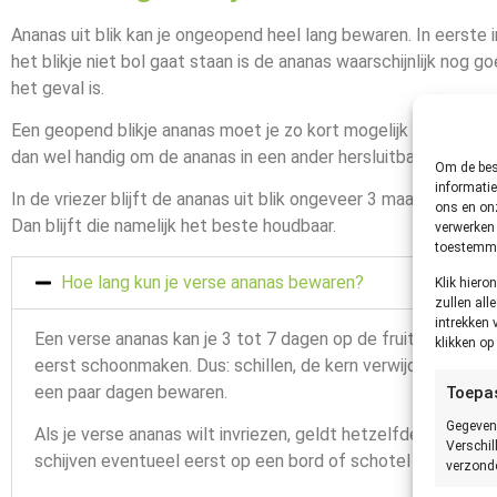
Ananas uit blik kan je ongeopend heel lang bewaren. In eerste
het blikje niet bol gaat staan is de ananas waarschijnlijk nog go
het geval is.
Een geopend blikje ananas moet je zo kort mogelijk buiten de 
dan wel handig om de ananas in een ander hersluitbaar bakje of
Om de best
informatie
In de vriezer blijft de ananas uit blik ongeveer 3 maanden goed
ons en onz
Dan blijft die namelijk het beste houdbaar.
verwerken 
toestemmin
Hoe lang kun je verse ananas bewaren?
Klik hier
zullen all
intrekken 
Een verse ananas kan je 3 tot 7 dagen op de fruitschaal bew
klikken o
eerst schoonmaken. Dus: schillen, de kern verwijderen en in 
een paar dagen bewaren.
Toepa
Gegeven
Als je verse ananas wilt invriezen, geldt hetzelfde. Je moe
Verschil
schijven eventueel eerst op een bord of schotel om ze los in
verzonde