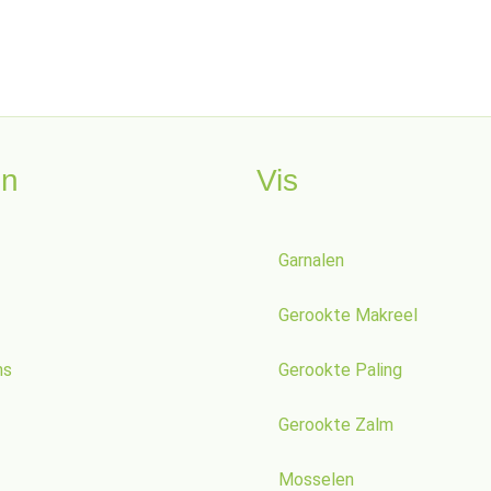
en
Vis
Garnalen
Gerookte Makreel
ns
Gerookte Paling
Gerookte Zalm
Mosselen