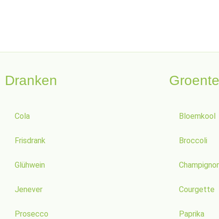
Dranken
Groent
Cola
Bloemkool
Frisdrank
Broccoli
Glühwein
Champigno
Jenever
Courgette
Prosecco
Paprika