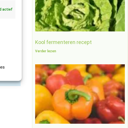
jd actief
Kool fermenteren recept
Verder lezen
×
ies
 vast of