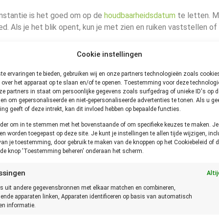
 instantie is het goed om op de
houdbaarheidsdatum
te letten. M
ed. Als je het blik opent, kun je met zien en ruiken vaststellen of
Cookie instellingen
koelkast bewaren. In de koelkast blijft deze ananas een week go
 zakje te doen.
e ervaringen te bieden, gebruiken wij en onze partners technologieën zoals cooki
 over het apparaat op te slaan en/of te openen. Toestemming voor deze technologie
. Ook hier geldt dat je de ananas in een ander bakje of zakje moe
e partners in staat om persoonlijke gegevens zoals surfgedrag of unieke ID's op de
en om gepersonaliseerde en niet-gepersonaliseerde advertenties te tonen. Als u ge
g geeft of deze intrekt, kan dit invloed hebben op bepaalde functies.
onder om in te stemmen met het bovenstaande of om specifieke keuzes te maken. J
een worden toegepast op deze site. Je kunt je instellingen te allen tijde wijzigen, incl
van je toestemming, door gebruik te maken van de knoppen op het Cookiebeleid of d
aren. Als je de verse ananas in de koelkast wilt bewaren, moet j
p de knop 'Toestemming beheren' onderaan het scherm.
stukken snijden. Dan kan je de verse ananas in een hersluitbaar b
ssingen
Alti
s uit andere gegevensbronnen met elkaar matchen en combineren,
t de ananas eerst schoonmaken voordat je die kunt invriezen. Le
lende apparaten linken, Apparaten identificeren op basis van automatisch
 te vriezen. Daarna kan je ze in een bakje of zakje doen.
n informatie.