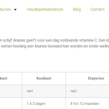
ducten
Houdbaarheidsdatum
Blog
Contact
en schijf Ananas geeft voor een dag voldoende vitamine C. Een i
 te weten hoelang een Ananas bewaard kan worden en onder welk
lkast
Koelkast
Diepvries
niet
niet
1 à 2 dagen
8 tot 12 maanden