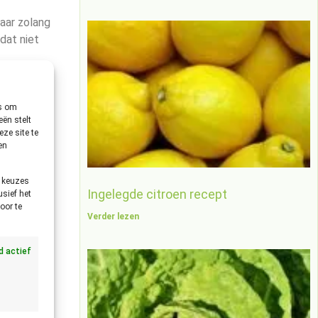
aar zolang
 dat niet
ed. Het is
es om
ën stelt
t doen.
ze site te
en
e keuzes
Ingelegde citroen recept
usief het
oor te
e die
Verder lezen
akje
jd actief
g de