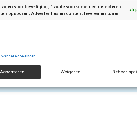
ragen voor beveiliging, fraude voorkomen en detecteren
Alti
ten opsporen, Advertenties en content leveren en tonen.
 over deze doeleinden
Accepteren
Weigeren
Beheer opt
n kan daarom afwijken van de hier getoonde houdbaarheid! Stel daarom altijd
proeven. Bij twijfel altijd het product weggooien.