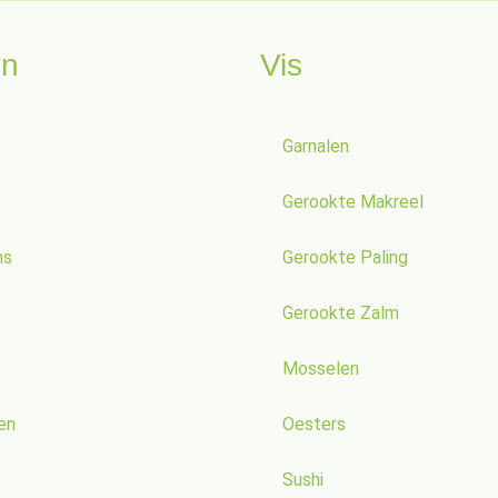
en
Vis
Garnalen
Gerookte Makreel
ns
Gerookte Paling
Gerookte Zalm
Mosselen
en
Oesters
Sushi