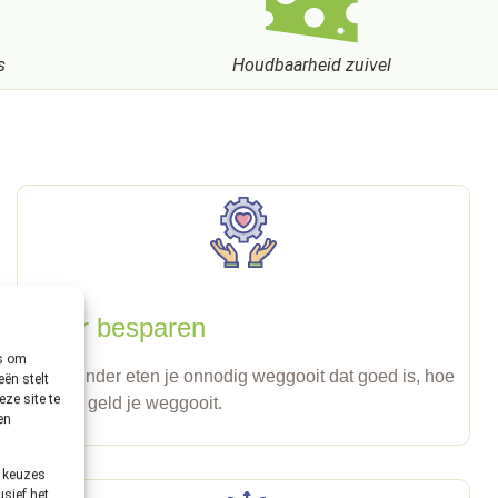
s
Houdbaarheid zuivel
Meer besparen
es om
Hoe minder eten je onnodig weggooit dat goed is, hoe
ën stelt
ze site te
minder geld je weggooit.
en
e keuzes
usief het