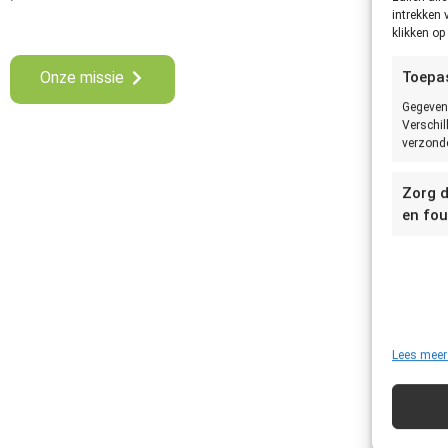
intrekken 
klikken o
Onze missie
Toepa
Gegeven
Verschil
verzonde
Zorg d
en fou
Lees meer