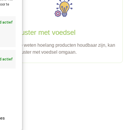
oor te
jd actief
Bewuster met voedsel
Door te weten hoelang producten houdbaar zijn, kan
je bewuster met voedsel omgaan.
jd actief
ies