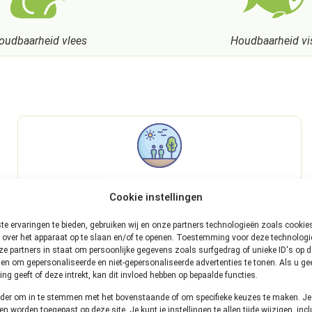
oudbaarheid vlees
Houdbaarheid vi
Cookie instellingen
Minder verspillen
e ervaringen te bieden, gebruiken wij en onze partners technologieën zoals cooki
Wist je dat je jaarlijks gemiddeld 50 kilo eten
 over het apparaat op te slaan en/of te openen. Toestemming voor deze technologie
e partners in staat om persoonlijke gegevens zoals surfgedrag of unieke ID's op de
weggooit? Beter bewaren leidt tot minder verspillen.
en om gepersonaliseerde en niet-gepersonaliseerde advertenties te tonen. Als u ge
g geeft of deze intrekt, kan dit invloed hebben op bepaalde functies.
onder om in te stemmen met het bovenstaande of om specifieke keuzes te maken. J
een worden toegepast op deze site. Je kunt je instellingen te allen tijde wijzigen, incl