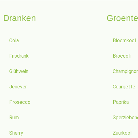
Dranken
Groent
Cola
Bloemkool
Frisdrank
Broccoli
Glühwein
Champigno
Jenever
Courgette
Prosecco
Paprika
Rum
Sperziebon
Sherry
Zuurkool