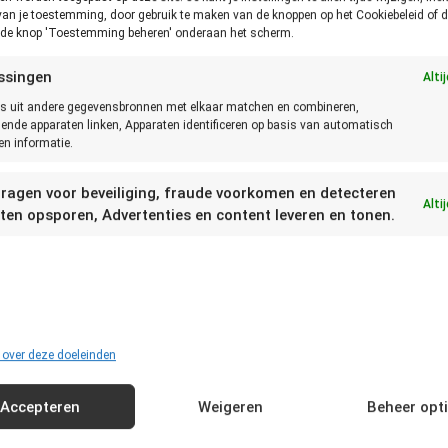
van je toestemming, door gebruik te maken van de knoppen op het Cookiebeleid of d
p de knop 'Toestemming beheren' onderaan het scherm.
ssingen
Alti
Zero waste
s uit andere gegevensbronnen met elkaar matchen en combineren,
lende apparaten linken, Apparaten identificeren op basis van automatisch
n informatie.
Een wereld zonder afval is een schonere en mooiere
wereld. Ga dus voor zero food waste.
ragen voor beveiliging, fraude voorkomen en detecteren
Alti
ten opsporen, Advertenties en content leveren en tonen.
Bekend van
 over deze doeleinden
Accepteren
Weigeren
Beheer opt