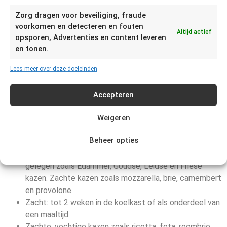
Zorg dragen voor beveiliging, fraude
voorkomen en detecteren en fouten
Altijd actief
Hieronder vind je een overzicht van kaassoorten die je kunt
opsporen, Advertenties en content leveren
en tonen.
invriezen, gecategoriseerd op hardheid. Hoe harder de kazen,
hoe langer je ze kunt bewaren. Let wel, hoe zachter de kaas,
Lees meer over deze doeleinden
hoe hoger het risico dat de structuur veranderd.
Zeer hard: tot 8 maanden houdbaar.
Accepteren
Lang gerijpte kazen zoals Parmezaan.
Hard: 3 tot 8 maanden houdbaar.
Weigeren
Kazen zoals Gruyère en cheddar.
Beheer opties
Semi-hard/zacht: tot 3 maanden houdbaar.
Semi-harde kazen die een paar maanden hebben
gelegen zoals Edammer, Goudse, Leidse en Friese
kazen. Zachte kazen zoals mozzarella, brie, camembert
en provolone.
Zacht: tot 2 weken in de koelkast of als onderdeel van
een maaltijd.
Zachte, vochtige kazen zoals ricotta, feta, roombrie,