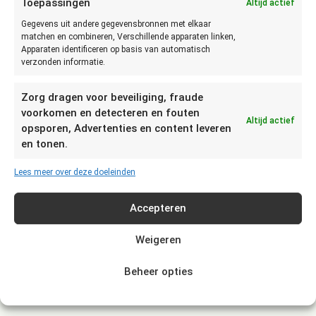
Toepassingen
Altijd actief
Klop de eiwitten tot het schuim in stijve pieken blijft
Gegevens uit andere gegevensbronnen met elkaar
staan en schep dan lepel voor lepel het poedersuiker
matchen en combineren, Verschillende apparaten linken,
erdoor. Klop steeds even tussen elke schep tot het
Apparaten identificeren op basis van automatisch
poedersuiker goed is opgenomen.
verzonden informatie.
Voeg de vanille toe en klop nog 2 minuten.
Schep het mengsel in een spuitzak en maak toefjes op
Zorg dragen voor beveiliging, fraude
de bakplaten. Laat tussen de toefjes ongeveer 4 cm
voorkomen en detecteren en fouten
Altijd actief
ruimte.
opsporen, Advertenties en content leveren
Bak de merengues ongeveer anderhalf uur of iets langer
en tonen.
tot ze mooi droog zijn. Zet de oven uit en laat de
merengues met de deur op een kier afkoelen.
Lees meer over deze doeleinden
Accepteren
Dranken
Weigeren
Beheer opties
Cola