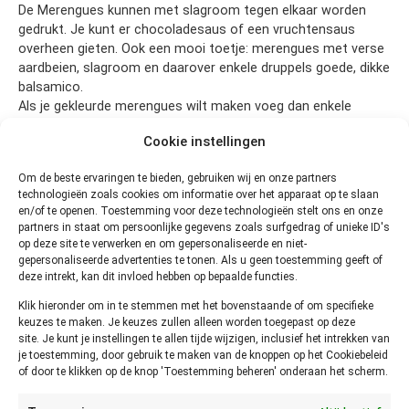
De Merengues kunnen met slagroom tegen elkaar worden
gedrukt. Je kunt er chocoladesaus of een vruchtensaus
overheen gieten. Ook een mooi toetje: merengues met verse
aardbeien, slagroom en daarover enkele druppels goede, dikke
balsamico.
Als je gekleurde merengues wilt maken voeg dan enkele
druppels voedingskleurstof toe.
Cookie instellingen
Merengues kun je tot twee weken in een goed afgesloten
koektrommel bewaren. Zie voor bewaaradviezen
Om de beste ervaringen te bieden, gebruiken wij en onze partners
www.bewaarwijzer.nl
technologieën zoals cookies om informatie over het apparaat op te slaan
en/of te openen. Toestemming voor deze technologieën stelt ons en onze
Personen
30
stuks
partners in staat om persoonlijke gegevens zoals surfgedrag of unieke ID's
op deze site te verwerken en om gepersonaliseerde en niet-
Ingrediënten
gepersonaliseerde advertenties te tonen. Als u geen toestemming geeft of
deze intrekt, kan dit invloed hebben op bepaalde functies.
225
gram
gezeefd poedersuiker
4
stuks
eiwitten (groot)
Klik hieronder om in te stemmen met het bovenstaande of om specifieke
3
druppels
vanille extract
keuzes te maken. Je keuzes zullen alleen worden toegepast op deze
site. Je kunt je instellingen te allen tijde wijzigen, inclusief het intrekken van
Bereiden
je toestemming, door gebruik te maken van de knoppen op het Cookiebeleid
of door te klikken op de knop 'Toestemming beheren' onderaan het scherm.
Bekleed twee bakplaten met bakpapier en verhit de oven
tot 100 graden.