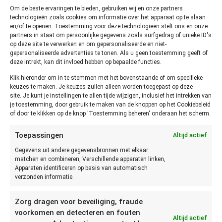
Om de beste ervaringen te bieden, gebruiken wij en onze partners
technologieën zoals cookies om informatie over het apparaat op te slaan
Ingrediënten
en/of te openen. Toestemming voor deze technologieën stelt ons en onze
500
gram
gekookte rode bieten
partners in staat om persoonlijke gegevens zoals surfgedrag of unieke ID's
op deze site te verwerken en om gepersonaliseerde en niet-
100
gram
geraspte kaas (oude kaas of parmezaan of
gepersonaliseerde advertenties te tonen. Als u geen toestemming geeft of
harde geitenkaas
deze intrekt, kan dit invloed hebben op bepaalde functies.
100
gram
noten (pijnboompitten of walnoten of
pistachenoten of amandelen
Klik hieronder om in te stemmen met het bovenstaande of om specifieke
keuzes te maken. Je keuzes zullen alleen worden toegepast op deze
1
bosje
basilicum of peterselie of koriander
site. Je kunt je instellingen te allen tijde wijzigen, inclusief het intrekken van
1
dl
olijfolie of notenolie of zonnebloemolie
je toestemming, door gebruik te maken van de knoppen op het Cookiebeleid
4
teentjes
knoflook
of door te klikken op de knop 'Toestemming beheren' onderaan het scherm.
Bereiden
Toepassingen
Altijd actief
Pureer alle ingrediënten tot een mooi glad mengsel.
Gegevens uit andere gegevensbronnen met elkaar
Proef het mengsel en voeg eventueel nog wat zout en
matchen en combineren, Verschillende apparaten linken,
peper naar smaak toe.
Apparaten identificeren op basis van automatisch
verzonden informatie.
Zorg dragen voor beveiliging, fraude
voorkomen en detecteren en fouten
Dranken
Altijd actief