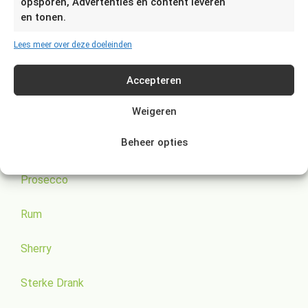
opsporen, Advertenties en content leveren
en tonen.
Cola
Lees meer over deze doeleinden
Frisdrank
Accepteren
Glühwein
Weigeren
Beheer opties
Jenever
Prosecco
Rum
Sherry
Sterke Drank